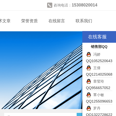
15308020014
咨询电话：
术文章
荣誉资质
在线留言
联系我们
在线客服
销售部QQ
冯娇
QQ1052520643
王倩
QQ1214025068
章莹玲
QQ956657052
覃小敏
QQ1255096653
罗丹
QQ1322728622