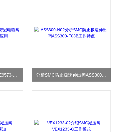
NORGREN诺冠电磁阀SXE9573-A76-00-19J应用
分析SMC防止极速伸出阀ASS300-F03B工作特点