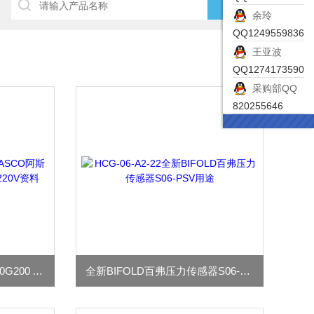
余玲
QQ1249559836
王亚波
QQ1274173590
采购部QQ
820255646
ASCO阿斯卡电磁阀EF8320G200 AC220V资料
全新BIFOLD百弗压力传感器S06-PSV用途