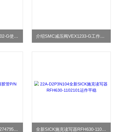
浅谈SMC减压阀VEX1200-02-G使用须知
介绍SMC减压阀VEX1233-G工作模式
Nordson诺信热熔胶管P/N 274795使用方法
全新SICK施克读写器RFH630-1102101运作平稳