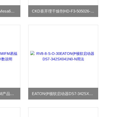
美国nordson诺信热熔胶机Mesa6使用环境要求
CKD喜开理干燥剂HD-F3-505026-D标准规格
IFM易福门气缸开关MK5158产品参数说明
EATON伊顿软启动器DS7-342SX041N0-N用法