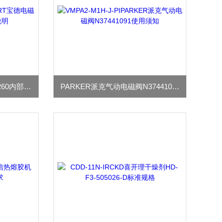
BURKERT宝德电磁阀186260内部构造说明
PARKER派克气动电磁阀N37441091使用须知