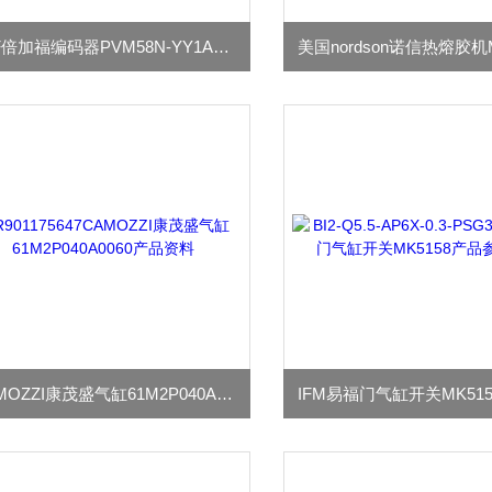
P+F倍加福编码器PVM58N-YY1AGR0BN-1213详解
CAMOZZI康茂盛气缸61M2P040A0060产品资料