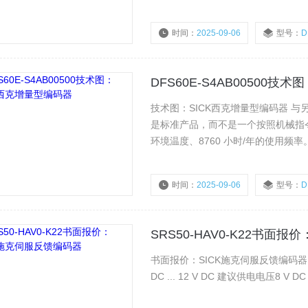
时间：
2025-09-06
型号：
D
浏览量：
2211
DFS60E-S4AB00500技
技术图：SICK西克增量型编码器 与另一个通道、US 或 GND 短路，大允许时间 30 s. 2） 本产品
是标准产品，而不是一个按照机械指令
环境温度、8760 小时/年的使用
8015532 的文档.
时间：
2025-09-06
型号：
D
浏览量：
2209
SRS50-HAV0-K22书面
书面报价：SICK施克伺服反馈编码器 电气
DC ... 12 V DC 建议供电电压8 V