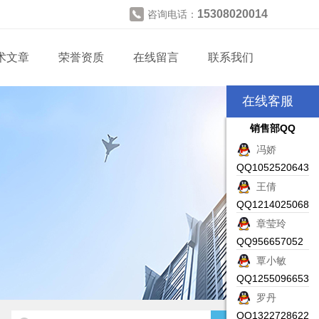
15308020014
咨询电话：
术文章
荣誉资质
在线留言
联系我们
在线客服
销售部QQ
冯娇
QQ1052520643
王倩
QQ1214025068
章莹玲
QQ956657052
覃小敏
QQ1255096653
罗丹
QQ1322728622