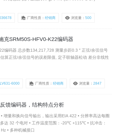
036678
厂商性质：
经销商
浏览量：
500
K施克SRM50S-HFV0-K22编码器
22编码器 总步数134,217,728 测量步距0.3 ″ 正弦/余弦信号
45 ″, 估算正弦/余弦信号的误差限值, 定子联轴器松动 差分非线性
LV631-6000
厂商性质：
经销商
浏览量：
2847
CK伺服反馈编码器，结构特点分析
• 增量和换向信号输出，输出采用EIA 422 • 分辨率高达每圈
个电对 • 工作温度范围：-20℃ +115℃ • 抗冲击：
s • 抗振动：20g/10 2,000 Hz • 多种机械接口