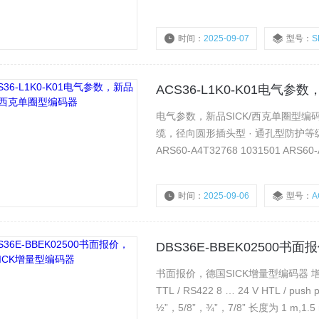
时间：
2025-09-07
型号：
S
浏览量：
2202
ACS36-L1K0-K01电气
电气参数，新品SICK/西克单圈型编码器 
缆，径向圆形插头型 · 通孔型防护等级：IP64 产品型号 订货号 ARS
时间：
2025-09-06
型号：
A
浏览量：
2613
DBS36E-BBEK02500
书面报价，德国SICK增量型编码器 增量型编码
TTL / RS422 8 … 24 V HTL / 
½”，5/8”，¾”，7/8” 长度为 1 m,1.