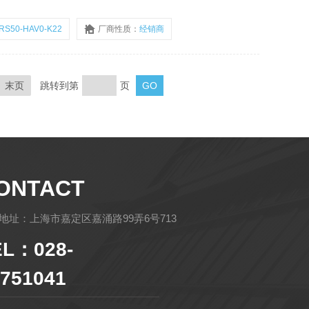
RS50-HAV0-K22
厂商性质：
经销商
末页
跳转到第
页
ONTACT
地址：上海市嘉定区嘉涌路99弄6号713
EL：028-
751041