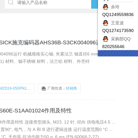
余玲
QQ1249559836
王亚波
QQ1274173590
采购部QQ
析SICK施克编码器AHS36B-S3CK004096运行
820255646
K004096运行 机械规格实心轴, 夹紧法兰 轴直径6 mm 直线轴
kg 1) 材料、轴不锈钢 材料，法兰铝 材料、外壳锌
M2D24-050PN1MRJA
厂商性质：
经销商
S60E-S1AA01024作用及特性
4作用及特性 连接类型插头, M23, 12 针, 径向 供电电压4.5 ...
90°, 电气，与 A 和 B 进行逻辑连接 运行温度范围0 °C ...
 °C, 无包装 抗冲击能力50 g, 6 ms (EN 60068-2-27)