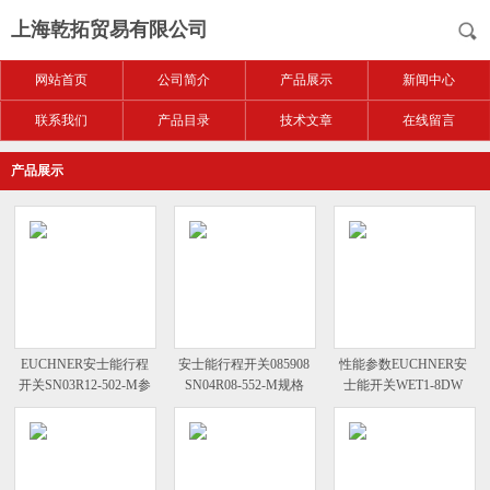
上海乾拓贸易有限公司
网站首页
公司简介
产品展示
新闻中心
联系我们
产品目录
技术文章
在线留言
产品展示
EUCHNER安士能行程
安士能行程开关085908
性能参数EUCHNER安
开关SN03R12-502-M参
SN04R08-552-M规格
士能开关WET1-8DW
考图