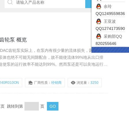
余玲
QQ1249559836
王亚波
QQ1274173590
采购部QQ
C齿轮泵 概览
820255646
HYDAC齿轮泵实际上，在泵内有很少量的流体损失，因为这些
泵体也绝不可能无间隙配合，故不能使流体99%地从出口排
这使泵的运行效率不能达到99%。然而泵还是可以良地运行，
3%～98%的效率。
240R010ON
厂商性质：
经销商
浏览量：
3250
 末页 跳转到第
页