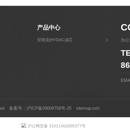
C
产品中心
贺德克|HYDAC滤芯
办公
T
86
EMA
rved
备案号：沪ICP备09006758号-25
sitemap.xml
沪公网安备 31011402005377号