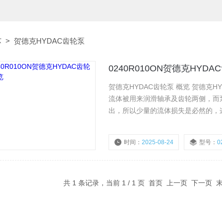
芯
>
贺德克HYDAC齿轮泵
0240R010ON贺德克HYDA
贺德克HYDAC齿轮泵 概览 贺德克
流体被用来润滑轴承及齿轮两侧，而
出，所以少量的流体损失是必然的，
对大多数挤出物料来说，仍可以达到9
时间：
2025-08-24
型号：
0
共 1 条记录，当前 1 / 1 页 首页 上一页 下一页