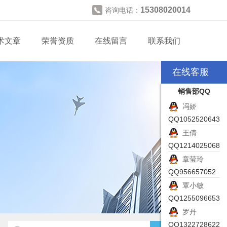
15308020014
咨询电话：
术文章
荣誉资质
在线留言
联系我们
在线客服
销售部QQ
冯娇
QQ1052520643
王倩
QQ1214025068
章莹玲
QQ956657052
覃小敏
QQ1255096653
罗丹
QQ1322728622