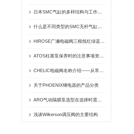
日本SMC气缸的多样结构与工作原理详解
什么是不同类型的SMC无杆气缸布置在一个多缸发动机?
HIROSE广濑电磁阀三根线红绿蓝接哪两根线
ATOS柱塞泵保养时的注意事项资料各有哪些
CHELIC电磁阀名称介绍——从常用名称到工作原理解析
关于PHOENIX继电器的产品分类
ARO气动隔膜泵选型在选择时需要考虑哪些问题？
浅谈Wilkerson调压阀的主要结构