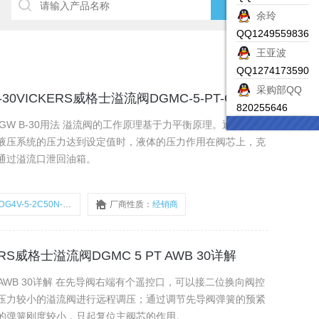
余玲
QQ1249559836
王亚波
QQ1274173590
采购部QQ
KDG4V-5-2C50N-H-M-U-H7-30VICKERS威格士溢流阀DGMC-5-PT-GW B-30用法
820255646
PT-GW B-30用法 溢流阀的工作原理基于力平衡原理。通常，溢
液压系统的压力达到设定值时，液体的压力作用在阀芯上，克
通过溢流口泄回油箱。
G4V-5-2C50N-H-M-U-H7-30
厂商性质：
经销商
KERS威格士溢流阀DGMC 5 PT AWB 30详解
PT AWB 30详解 在先导阀右端有个遥控口，可以接二位换向阀控
压力较小的溢流阀进行远程调压；通过调节先导阀弹簧的预紧
的弹簧刚度较小，只起复位主阀芯的作用。