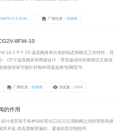
GMFN-5-X-A2W-30
厂商性质：
经销商
2V-8FW-10
FW-10 C P F 2S 溢流阀具有出色的动态和静态工作特性，其
。CP F溢流阀具有两级设计，带迅速动作的锥阀式主级使
选项使得有可能针对每种用途选择*的阀型号。
厂商性质：
经销商
浏览量：
2469
流阀的作用
用 设计成安装于各种SAE泵出口法兰以消除阀之间的管路和接
成本并提 供高度耐泄漏的，紧凑的泵控制组件。