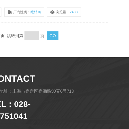
厂商性质：
经销商
浏览量：
2438
 末页 跳转到第
页
ONTACT
地址：上海市嘉定区嘉涌路99弄6号713
EL：028-
751041