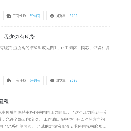
厂商性质：
经销商
浏览量：
2615
阀，我这边有现货
这边有现货 溢流阀的结构组成见图1，它由阀体、阀芯、弹簧和调
厂商性质：
经销商
浏览量：
2397
流程
使主座阀后的保持主座阀关闭的压力降低，当这个压力降到一定
置，允许全部反向流动。 工作油口在中位打开回油的方向阀
33）采用 4C*系列单向阀。 合成的难燃液压液要求使用氟橡胶密封