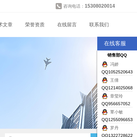
15308020014
咨询电话：
术文章
荣誉资质
在线留言
联系我们
在线客服
销售部QQ
冯娇
QQ1052520643
王倩
QQ1214025068
章莹玲
QQ956657052
覃小敏
QQ1255096653
罗丹
QQ1322728622