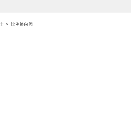
格士
>
比例换向阀