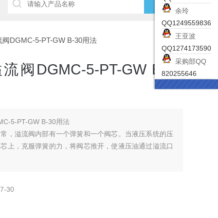
余玲
QQ1249559836
王亚波
流阀DGMC-5-PT-GW B-30用法
QQ1274173590
采购部QQ
阀DGMC-5-PT-GW B-30
820255646
-5-PT-GW B-30用法
通常，溢流阀内部有一个弹簧和一个阀芯。当液压系统的压
阀芯上，克服弹簧的力，将阀芯推开，使液压油通过溢流口
7-30