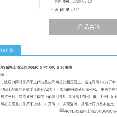
更新时间：
2026-06-13
访 问 量：
212
产品咨询
详细介绍
ERS威格士溢流阀DGMC-5-PT-GW B-30用法
原理：
时，液压力同时作用于主阀芯及先导阀芯的测压面上。当先导阀1未打开时
，但因上端面的有效受压面积A2大于下端面的有效受压面积A1，主阀芯
导阀打开时，液流通过主阀芯上的阻尼孔5、先导阀1流回油箱。由于阻尼
主阀芯在压差的作用下上移，打开阀口，实现溢流，并维持压力基本稳定。