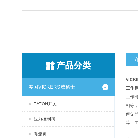
产品分类
VICK
美国VICKERS威格士
工作
工作
EATON开关
相等
使先
压力控制阀
等，
溢流阀