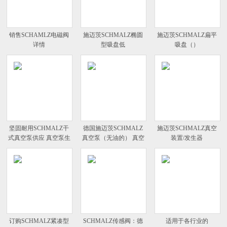
销售SCHAMLZ电磁阀
施迈茨SCHMALZ椭圆
施迈茨SCHMALZ扁平
详情
型吸盘低
吸盘（）
坚固耐用SCHMALZ干
德国施迈茨SCHMALZ
施迈茨SCHMALZ真空
式真空泵供应 真空泵生
真空泵（无油的） 真空
装置/发生器
产
泵生产
订购SCHMALZ紧凑型
SCHMALZ传感阀：德
适用于各行业的