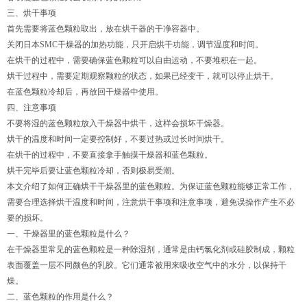
三、烘干事项
首先需要将蓝色颗粒取出，放在烘干器的干净容器中。
关闭日本SMC干燥器的加热功能，只开启烘干功能，调节温度和时间。
在烘干的过程中，需要确保蓝色颗粒可以自由运动，不要堆积在一起。
烘干过程中，需要定期观察颗粒的状态，如果已经变干，就可以停止烘干。
在蓝色颗粒冷却后，再放回干燥器中使用。
四、注意事项
不要将湿的蓝色颗粒放入干燥器中烘干，这样会损坏干燥器。
烘干的温度和时间一定要控制好，不要过热或过长时间烘干。
在烘干的过程中，不要直接拿手触摸干燥器和蓝色颗粒。
烘干完毕后要让蓝色颗粒冷却，否则极易受潮。
本文介绍了如何正确烘干干燥器里的蓝色颗粒。为保证蓝色颗粒能够正常工作，
需要合理选择烘干温度和时间，注意烘干事项和注意事项，避免误操作产生不必
要的损坏。
一、干燥器里的蓝色颗粒是什么？
在干燥器里常见的蓝色颗粒是一种除湿剂，通常是由钙氯化剂或硅胶制成，颗粒
表面覆盖一层不同颜色的乳胶。它们通常被用来吸收空气中的水分，以保持干
燥。
二、蓝色颗粒的作用是什么？