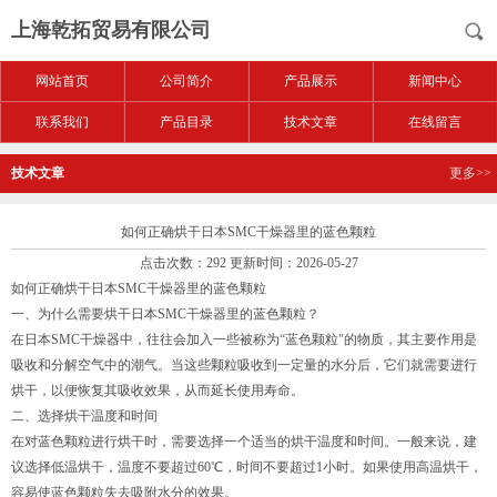
上海乾拓贸易有限公司
网站首页
公司简介
产品展示
新闻中心
联系我们
产品目录
技术文章
在线留言
技术文章
更多>>
如何正确烘干日本SMC干燥器里的蓝色颗粒
点击次数：292 更新时间：2026-05-27
如何正确烘干日本SMC干燥器里的蓝色颗粒
一、为什么需要烘干日本SMC干燥器里的蓝色颗粒？
在日本SMC干燥器中，往往会加入一些被称为“蓝色颗粒"的物质，其主要作用是
吸收和分解空气中的潮气。当这些颗粒吸收到一定量的水分后，它们就需要进行
烘干，以便恢复其吸收效果，从而延长使用寿命。
二、选择烘干温度和时间
在对蓝色颗粒进行烘干时，需要选择一个适当的烘干温度和时间。一般来说，建
议选择低温烘干，温度不要超过60℃，时间不要超过1小时。如果使用高温烘干，
容易使蓝色颗粒失去吸附水分的效果。