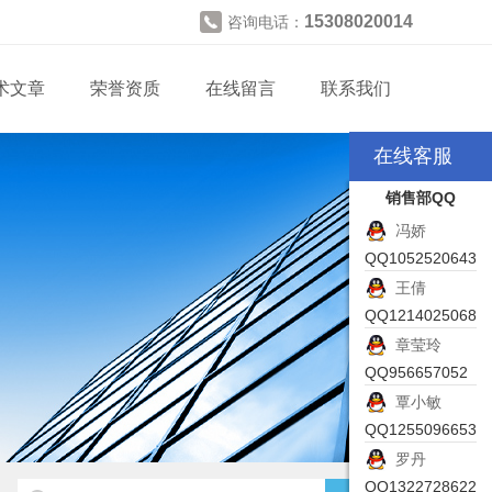
15308020014
咨询电话：
术文章
荣誉资质
在线留言
联系我们
在线客服
销售部QQ
冯娇
QQ1052520643
王倩
QQ1214025068
章莹玲
QQ956657052
覃小敏
QQ1255096653
罗丹
QQ1322728622