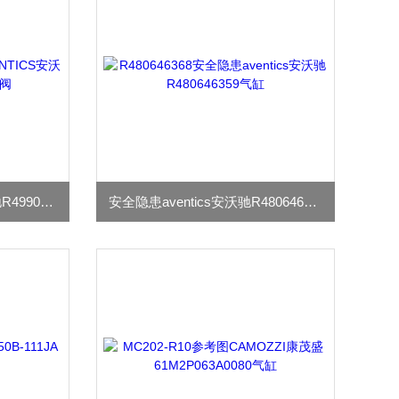
功能作用AVENTICS安沃驰R499001652换向阀
安全隐患aventics安沃驰R480646359气缸