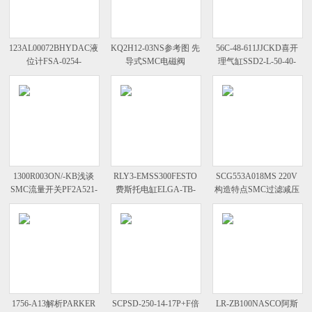
123AL00072BHYDAC液
KQ2H12-03NS参考图 先
56C-48-611JJCKD喜开
位计FSA-0254-
导式SMC电磁阀
理气缸SSD2-L-50-40-
0.00000/HT/M12.000
VFS5210-4DB-06
T0H-D运作方式
1300R003ON/-KB浅谈
RLY3-EMSS300FESTO
SCG553A018MS 220V
SMC流量开关PF2A521-
费斯托电缸ELGA-TB-
构造特点SMC过滤减压
F03-2运行平稳
KF-70-1000-0H尺寸
阀AW40-N06C-2-
X2622B
1756-A13解析PARKER
SCPSD-250-14-17P+F倍
LR-ZB100NASCO阿斯