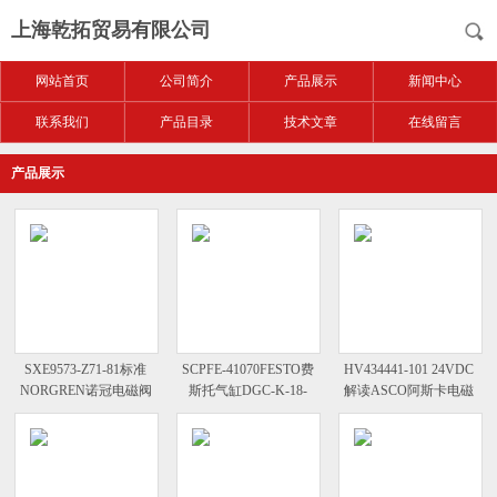
上海乾拓贸易有限公司
网站首页
公司简介
产品展示
新闻中心
联系我们
产品目录
技术文章
在线留言
产品展示
SXE9573-Z71-81标准
SCPFE-41070FESTO费
HV434441-101 24VDC
NORGREN诺冠电磁阀
斯托气缸DGC-K-18-
解读ASCO阿斯卡电磁
SXE9574-Z71-81/89N
300-PPV-A-GK详解
阀HV434441-102
24VDC