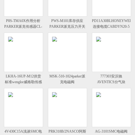
P8S-TMA0X作用分析
PWS-M101库存供应
PD11A30BLHONEYWELL
PARKER派克传感器CL-
PARKER派克压力开关
连接电缆CABDYN20-5
D-C73构造
P8S-GRFLX规格
尺寸图
LKHA-16UP-M12供货
MSK-510-1024parker派
777303安沃驰
标准wenglor威格勒传感
克电磁阀
AVENTICS分气块
器LD86PA3 资料
P2LCZ393ESNDCB49防
0821300914故障说明
护等级
4V430C15A浅谈SMC电
PRK318B/2NASCO阿斯
AG-3101SMC电磁阀