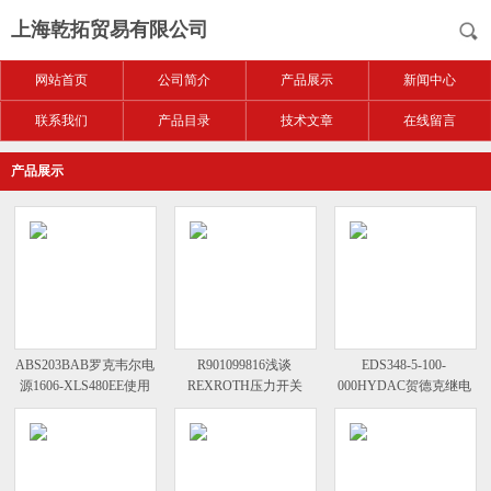
上海乾拓贸易有限公司
网站首页
公司简介
产品展示
新闻中心
联系我们
产品目录
技术文章
在线留言
产品展示
ABS203BAB罗克韦尔电
R901099816浅谈
EDS348-5-100-
源1606-XLS480EE使用
REXROTH压力开关
000HYDAC贺德克继电
须知
HED 8 OH-
器EDS345-1-100-000数
2X/350K14AV0
据表