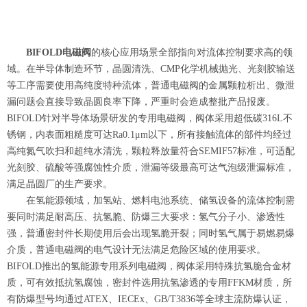
BIFOLD电磁阀
的核心应用场景全部指向对流体控制要求高的领
域。在半导体制造环节，晶圆清洗、CMP化学机械抛光、光刻胶输送
等工序需要使用高纯度特种流体，普通电磁阀的金属颗粒析出、微泄
漏问题会直接导致晶圆良率下降，严重时会造成整批产品报废。
BIFOLD针对半导体场景研发的专用电磁阀，阀体采用超低碳316L不
锈钢，内表面粗糙度可达Ra0.1μm以下，所有接触流体的部件均经过
高纯氮气吹扫和超纯水清洗，颗粒释放量符合SEMIF57标准，可适配
光刻胶、硫酸等强腐蚀性介质，泄漏等级最高可达气泡级泄漏标准，
满足晶圆厂的生产要求。
在氢能源领域，加氢站、燃料电池系统、储氢设备的流体控制需
要同时满足耐高压、抗氢脆、防爆三大要求：氢气分子小、渗透性
强，普通密封件长期使用后会出现氢脆开裂；同时氢气属于易燃易爆
介质，普通电磁阀的电气设计无法满足危险区域的使用要求。
BIFOLD推出的氢能源专用系列电磁阀，阀体采用特殊抗氢脆合金材
质，可有效抵抗氢腐蚀，密封件选用抗氢渗透的专用FFKM材质，所
有防爆型号均通过ATEX、IECEx、GB/T3836等全球主流防爆认证，