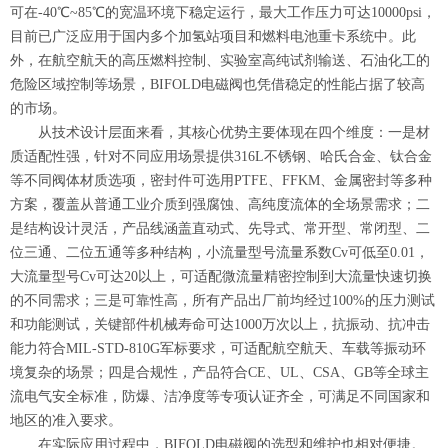
可在-40℃~85℃的宽温环境下稳定运行，最大工作压力可达10000psi，
目前已广泛应用于国内多个加氢站项目和燃料电池重卡系统中。此
外，在航空航天的高压燃料控制、实验室高纯试剂输送、石油化工的
危险区域控制等场景，BIFOLD电磁阀也凭借稳定的性能占据了较高
的市场。
从技术设计层面来看，其核心优势主要体现在四个维度：一是材
质适配性强，针对不同应用场景提供316L不锈钢、哈氏合金、钛合金
等不同阀体材质选项，密封件可选用PTFE、FFKM、金属密封等多种
方案，覆盖从普通工业介质到强腐蚀、高纯度流体的全场景需求；二
是结构设计灵活，产品线涵盖直动式、先导式、常开型、常闭型、二
位三通、二位五通等多种结构，小流量型号流量系数Cv可低至0.01，
大流量型号Cv可达20以上，可适配微流量精密控制到大流量快速切换
的不同需求；三是可靠性高，所有产品出厂前均经过100%的压力测试
和功能测试，关键部件机械寿命可达1000万次以上，抗振动、抗冲击
能力符合MIL-STD-810G军标要求，可适配航空航天、车载等振动环
境复杂的场景；四是合规性，产品符合CE、UL、CSA、GB等全球主
流电气安全标准，防爆、洁净度等专项认证齐全，可满足不同国家和
地区的准入要求。
在实际应用过程中，BIFOLD电磁阀的选型和维护也相对便捷。