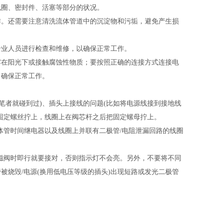
线圈、密封件、活塞等部分的状况。
作。还需要注意清洗流体管道中的沉淀物和污垢，避免产生损
专业人员进行检查和维修，以确保正常工作。
露在阳光下或接触腐蚀性物质；要按照正确的连接方式连接电
，确保正常工作。
笔者就碰到过)、插头上接线的问题(比如将电源线接到接地线
把固定螺丝拧上，线圈上在阀芯杆之后把固定螺母拧上。
体管时间继电器以及线圈上并联有二极管/电阻泄漏回路的线圈
磁阀时即行就要接对，否则指示灯不会亮。另外，不要将不同
烧毁/电源(换用低电压等级的插头)出现短路或发光二极管