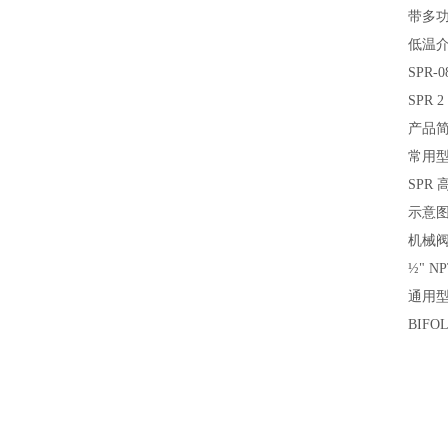
带多功
低温介
SPR-0
SPR
产品
常用
SPR
示意图 
机械
½" N
通用
BIF