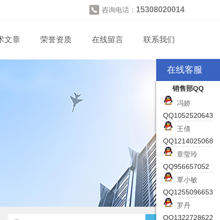
15308020014
咨询电话：
术文章
荣誉资质
在线留言
联系我们
在线客服
销售部QQ
冯娇
QQ1052520643
王倩
QQ1214025068
章莹玲
QQ956657052
覃小敏
QQ1255096653
罗丹
QQ1322728622