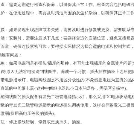
检查：需要定期进行检查和保养，以确保其正常工作。检查内容包括电磁
维护：在使用过程中，需要及时清洁周围的灰尘和杂物，以确保其正常工
更换：如果发现出现故障或者失效，需要及时进行修复或更换。需要联系
安装：安装时，需要注意以下几点：要选择合适的安装位置，避免直接暴
和管道，确保连接紧密可靠；要根据实际情况选择合适的电源和控制方式
/插座有问题：
现象：如果电磁阀是有插头/插座的那种，有可能出现插座的金属簧片问题(
了)等原因无法将电源送到线圈中。养成一个习惯：插头插在插座上之后
不带电源指示灯，电磁阀线圈是不用区分极性的(不象线圈电压为直流的晶
为直流的中间继电器<这种中间继电器以小日本的居多，需要区分极性)。
电磁阀线圈的插头配备有发光二极管电源指示灯，那么采用DC电源驱动电
等级的带发光二级管电源指示的电源插头调换使用，这样会导致发光二极管被
很微弱(换用高电压等级的插头)。
方法：修正接线错误、修复或更换插头、插座。