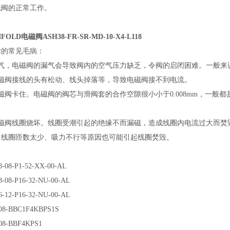
磁阀的正常工作。
IFOLD电磁阀
ASH38-FR-SR-MD-10-X4-L118
作的常见毛病：
漏气，电磁阀的漏气会导致阀内的空气压力缺乏，令阀的启闭困难。一般来
电磁阀接线的头有松动、线头掉落等，导致电磁阀接不到电流。
磁阀卡住。电磁阀的阀芯与滑阀套的合作空隙很小小于0.008mm，一
。
电磁阀线圈烧坏。线圈受潮引起的绝缘不而漏磁，造成线圈内电流过大而焚
、线圈匝数太少、吸力不行等原因也可能引起线圈焚毁。
8-08-P1-52-XX-00-AL
8-08-P16-32-NU-00-AL
6-12-P16-32-NU-00-AL
08-BBC1F4KBPS1S
08-BBF4KPS1