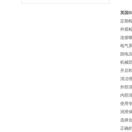
英国B
定期
外观
连接
电气
因电
机械
开启
清洁
外部
内部
使用
润滑
选择
正确