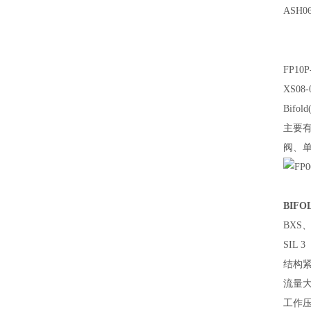
ASH06
FP10P
XS08-
Bifo
主要
阀、
BIF
BXS、
SIL 
结构紧凑
流量大 -
工作压力