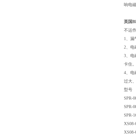
响电
英国B
不运
1、
2、
3、电
卡住
4、
过大
型号
SPR-0
SPR-0
SPR-1
XS08-
XS08-