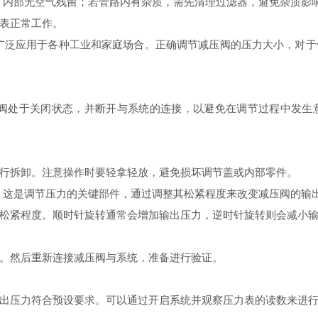
气，内部无空气残留；若管路内有杂质，需先清理过滤器，避免杂质影
表正常工作。
，广泛应用于各种工业和家庭场合。正确调节减压阀的压力大小，对
压阀处于关闭状态，并断开与系统的连接，以避免在调节过程中发
行拆卸。注意操作时要轻拿轻放，避免损坏调节盖或内部零件。
杆。这是调节压力的关键部件，通过调整其松紧程度来改变减压阀的输
松紧程度。顺时针旋转通常会增加输出压力，逆时针旋转则会减小
。然后重新连接减压阀与系统，准备进行验证。
出压力符合预设要求。可以通过开启系统并观察压力表的读数来进