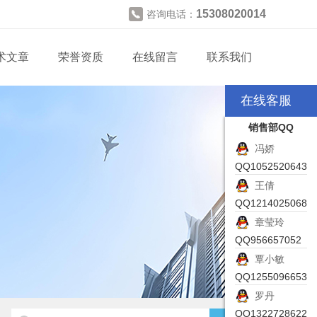
15308020014
咨询电话：
术文章
荣誉资质
在线留言
联系我们
在线客服
销售部QQ
冯娇
QQ1052520643
王倩
QQ1214025068
章莹玲
QQ956657052
覃小敏
QQ1255096653
罗丹
QQ1322728622