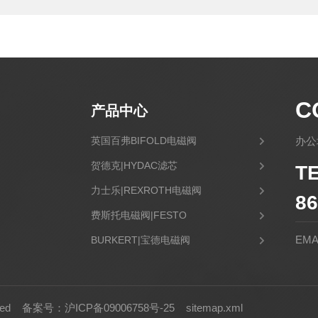
C
产品中心
英国百弗BIFOLD电磁阀
办公
贺德克|HYDAC滤芯
T
力士乐|REXROTH电磁阀
86
费斯托电磁阀|FESTO
EMA
BURKERT|宝德电磁阀
日本SMC|SMC电磁阀
喜开理|CKD电磁阀
rved
备案号：沪ICP备09006758号-25
sitemap.xml
IFM|易福门传感器