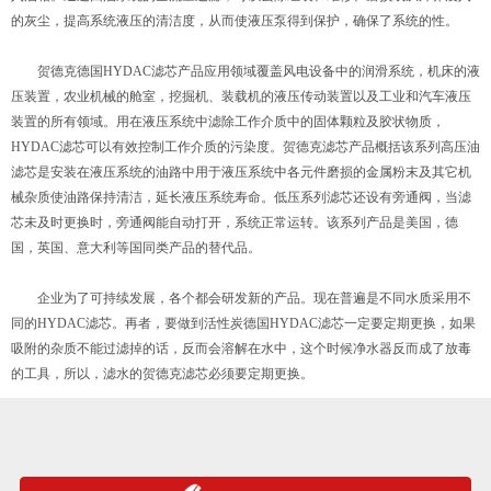
的灰尘，提高系统液压的清洁度，从而使液压泵得到保护，确保了系统的性。
贺德克德国HYDAC滤芯产品应用领域覆盖风电设备中的润滑系统，机床的液
压装置，农业机械的舱室，挖掘机、装载机的液压传动装置以及工业和汽车液压
装置的所有领域。用在液压系统中滤除工作介质中的固体颗粒及胶状物质，
HYDAC滤芯可以有效控制工作介质的污染度。贺德克滤芯产品概括该系列高压油
滤芯是安装在液压系统的油路中用于液压系统中各元件磨损的金属粉末及其它机
械杂质使油路保持清洁，延长液压系统寿命。低压系列滤芯还设有旁通阀，当滤
芯未及时更换时，旁通阀能自动打开，系统正常运转。该系列产品是美国，德
国，英国、意大利等国同类产品的替代品。
企业为了可持续发展，各个都会研发新的产品。现在普遍是不同水质采用不
同的HYDAC滤芯。再者，要做到活性炭德国HYDAC滤芯一定要定期更换，如果
吸附的杂质不能过滤掉的话，反而会溶解在水中，这个时候净水器反而成了放毒
的工具，所以，滤水的贺德克滤芯必须要定期更换。