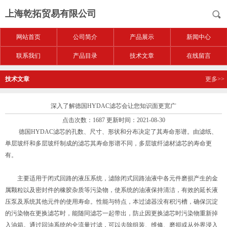
上海乾拓贸易有限公司
网站首页
公司简介
产品展示
新闻中心
联系我们
产品目录
技术文章
在线留言
技术文章
更多>>
深入了解德国HYDAC滤芯会让您知识面更宽广
点击次数：1687 更新时间：2021-08-30
德国HYDAC滤芯的孔数、尺寸、形状和分布决定了其寿命形谱。由滤纸、
单层玻纤和多层玻纤制成的滤芯其寿命形谱不同，多层玻纤滤材滤芯的寿命更
有。
主要适用于闭式回路的液压系统，滤除闭式回路油液中各元件磨损产生的金
属颗粒以及密封件的橡胶杂质等污染物，使系统的油液保持清洁，有效的延长液
压泵及系统其他元件的使用寿命。性能与特点，本过滤器没有积污槽，确保沉淀
的污染物在更换滤芯时，能随同滤芯一起带出，防止因更换滤芯时污染物重新掉
入油箱。通过回油系统的全流量过滤，可以去除组装、维修、磨损或从外界浸入