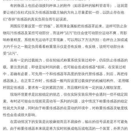
有的衡器上包括必须接到秤体上的附件（如容器秤的输料管道等），这就需
要让他们在柱式拉压力传感器加载主轴的方向上尽量柔软一些，以防止存在他
们“吞掉”传感器的真实负荷合而引起误差。
周围应尽量设置一些“挡板”，甚用薄金属板把传感器罩起来。这样可防止杂
物玷污传感器及某些可动部分，而这种“沾污”往往会使可动部分运动不爽，而影
响称量精度。系统有无运动不正常现象，可以用以下方法判别：在秤台上加或减
大约千分之一额定负荷看看称重显示仪是否有反映，有反映，说明可动部分未
受“沾污”。
虽有一定的过载能力，但在轮辐式称重系统安装过程中，仍应防止传感器的
载。要注意的是，即使是短时间的载，也可能会造成传感器*损坏。在安装过程
中，若确有必要，可先用一个和传感器等高度的垫块代替传感器，到后，再把传
感器换上。在正常工作时，传感器一般均应设置过载保护的机械结构件。·若用螺
杆固定传感器，要求有一定的紧固力矩，而且螺杆应有一定的旋入螺纹深度。
现场环境要求是比较稳定的状态，但在实际安装应用中会遇到一些不稳定因
素。有时还可能会出现摇晃震动等一系列的问题，这中情况下称重传感器的稳定
性就尤为关键，同时由于称重传感器的在震动的环境中，对称重传感器灵敏度线
性也会造成很大影响。
在震动情况下的安装是比较麻烦而且不易操作，输出的信号误差是不可避免
的。由于称重传感器本来就是将力实时转换成电压或电流的一个装置，外界力的