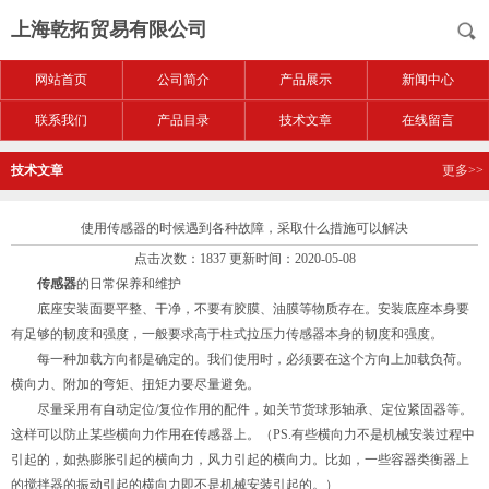
上海乾拓贸易有限公司
网站首页
公司简介
产品展示
新闻中心
联系我们
产品目录
技术文章
在线留言
技术文章
更多>>
使用传感器的时候遇到各种故障，采取什么措施可以解决
点击次数：1837 更新时间：2020-05-08
传感器
的日常保养和维护
底座安装面要平整、干净，不要有胶膜、油膜等物质存在。安装底座本身要
有足够的韧度和强度，一般要求高于柱式拉压力传感器本身的韧度和强度。
每一种加载方向都是确定的。我们使用时，必须要在这个方向上加载负荷。
横向力、附加的弯矩、扭矩力要尽量避免。
尽量采用有自动定位/复位作用的配件，如关节货球形轴承、定位紧固器等。
这样可以防止某些横向力作用在传感器上。（PS.有些横向力不是机械安装过程中
引起的，如热膨胀引起的横向力，风力引起的横向力。比如，一些容器类衡器上
的搅拌器的振动引起的横向力即不是机械安装引起的。）