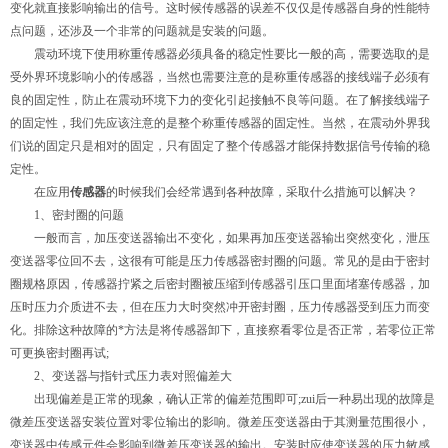
变化就直接影响输出的信号。这时候传感器的误差不仅仅是传感器自身的性能特
点问题，还涉及一个非常的问题就是安装的问题。
震动环境下使用称重传感器必须具备的稳定性要比一般的高，需要选取的是
受外界环境影响小的传感器，当然也需要注意的是称重传感器的接线端子必须有
良的固定性，防止在震动环境下力的变化引起接触不良等问题。在了解接线端子
的固定性，我们先应该注意的是整个称重传感器的固定性。当然，在震动外界我
们说的固定只是相对的固定，只有固定了整个传感器才能保持数据信号传输的稳
定性。
在应用
传感器
的时候我们会经常遇到各种故障，采取什么措施可以解决？
1、密封圈的问题
一般而言，加压变送器输出不变化，如果再加压变送器输出突然变化，泄压
变送器零位回不去，这很有可能是压力传感器密封圈的问题。常见的是由于密封
圈规格原因，传感器拧紧之后密封圈被压缩到传感器引压口里面堵塞传感器，加
压时压力介质进不去，但在压力大时突然冲开密封圈，压力传感器受到压力而变
化。排除这种故障的*方法是将传感器卸下，直接察看零位是否正常，若零位正常
可更换密封圈再试;
2、变送器与指针式压力表对照偏差大
出现偏差是正常的现象，确认正常的偏差范围即可;zui后一种易出现的故障是
微差压变送器安装位置对零位输出的影响。微差压变送器由于其测量范围很小，
变送器中传感元件会影响到微差压变送器的输出。安装时应使变送器的压力敏感