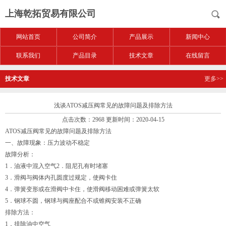
上海乾拓贸易有限公司
网站首页
公司简介
产品展示
新闻中心
联系我们
产品目录
技术文章
在线留言
技术文章
更多>>
浅谈ATOS减压阀常见的故障问题及排除方法
点击次数：2968 更新时间：2020-04-15
ATOS减压阀常见的故障问题及排除方法
一、故障现象：压力波动不稳定
故障分析：
1．油液中混入空气2．阻尼孔有时堵塞
3．滑阀与阀体内孔圆度过规定，使阀卡住
4．弹簧变形或在滑阀中卡住，使滑阀移动困难或弹簧太软
5．钢球不圆，钢球与阀座配合不或锥阀安装不正确
排除方法：
1．排除油中空气