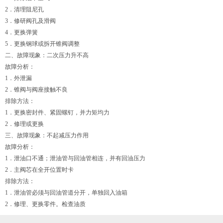
2．清理阻尼孔
3．修研阀孔及滑阀
4．更换弹簧
5．更换钢球或拆开锥阀调整
二、故障现象：二次压力升不高
故障分析：
1．外泄漏
2．锥阀与阀座接触不良
排除方法：
1．更换密封件、紧固螺钉，并力矩均力
2．修理或更换
三、故障现象：不起减压力作用
故障分析：
1．泄油口不通；泄油管与回油管相连，并有回油压力
2．主阀芯在全开位置时卡
排除方法：
1．泄油管必须与回油管道分开，单独回入油箱
2．修理、更换零件。检查油质