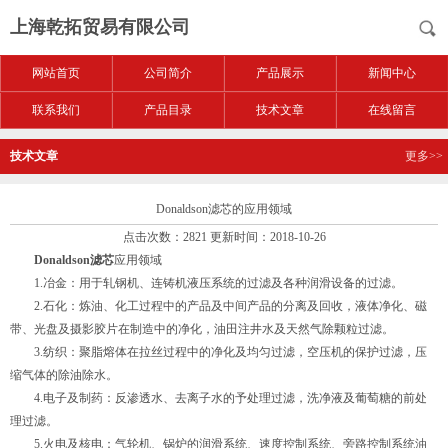
上海乾拓贸易有限公司
网站首页
公司简介
产品展示
新闻中心
联系我们
产品目录
技术文章
在线留言
技术文章
更多>>
Donaldson滤芯的应用领域
点击次数：2821 更新时间：2018-10-26
Donaldson滤芯
应用领域
1.冶金：用于轧钢机、连铸机液压系统的过滤及各种润滑设备的过滤。
2.石化：炼油、化工过程中的产品及中间产品的分离及回收，液体净化、磁
带、光盘及摄影胶片在制造中的净化，油田注井水及天然气除颗粒过滤。
3.纺织：聚脂熔体在拉丝过程中的净化及均匀过滤，空压机的保护过滤，压
缩气体的除油除水。
4.电子及制药：反渗透水、去离子水的予处理过滤，洗净液及葡萄糖的前处
理过滤。
5.火电及核电：气轮机、锅炉的润滑系统、速度控制系统、旁路控制系统油