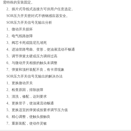
需特殊的安装固定。
2、插片式导线式连接方可供用户任意选定。
SOR压力开关密封式不锈钢感应器安全。
SOR压力开关信号无输出分析
1、微动开关损坏
2、电气线路故障
3、阀芯卡死或阻尼孔堵死
4、进油管路弯曲、变形，使油液流动不畅通
5、调节弹簧太硬或压力调得过高
6、与微动开关相接的触头未调整
7、弹簧和顶杆装配不良，有卡滞现象
SOR压力开关信号无输出的解决办法
1、更换微动开关
2、检查原因，排除故障
3、清洗，修配，达到要求
4、更换管子，使油液流动畅通
5、更换适宜的弹簧或按要求调节压力值
6、精心调整，使触头接触良
7、重新装配，使动作灵敏