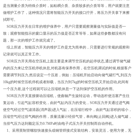
是当测量介质为特殊介质时，如粘稠介质、杂质较多的介质等等，用户就要注意
做维护工作了，这种情况只需将智能压力开关的接口拧开，将压力开关拿下来擦
拭即可。
SOR压力开关在日常的维护保养中，用户只需要观察测量值与实际值是否一
致；观察智能指示的窗口显示的压力值是否正常等等，如果这些参数都没有问
题，那一次的维护工作就完成了。
综上所述，智能压力开关的维护工作是尤为简单的，只需要进行常规的观察和
记录就可以其正常工作。
SOR压力开关用在空压机上面主要是来调节空压机的起停状态,通过调节储气罐
内的压力来让空压机停机休息,对机器有保养作用，在空压机调试的时候,根据客户
需要调节到压力,然后设定一个压差，例如：压缩机开始启动向储气罐打气,到压力
10kg的时候空压机停机或者卸载，当压力到7kg的时候空压机又开始启动,此间有
一个压力差,这个过程就可以让压缩机休息一下达到保护空压机的作用。
SOR压力开关直接驱动压缩机，使曲轴产生旋转运动，带动连杆使活塞产生往
复运动，引起气缸容积变化，由於气缸内压力的变化，SOR压力开关通过进气阀
使空气经过空气滤清器(消声器)进入气缸，在压缩行程中，由於气缸容积的缩小，
压缩空气经过排气阀的作用，质量流量计经排气管，单向阀(止回阀)进入储气罐，
当排气压力达到额定压力0.7MPa时由电子式压力开关控制而自动停机。
1、采用英制管螺纹快速接头或铜管焊接式安装结构，安装灵活，使用方便，无