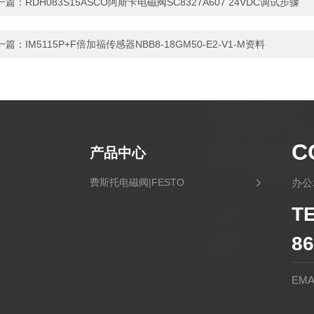
一篇：
RDH083S15ASCO阿斯卡电磁阀SC8327A607 24VDC调试步骤
一篇：
IM5115P+F倍加福传感器NBB8-18GM50-E2-V1-M资料
C
产品中心
费斯托电磁阀|FESTO
办公
T
86
EMA