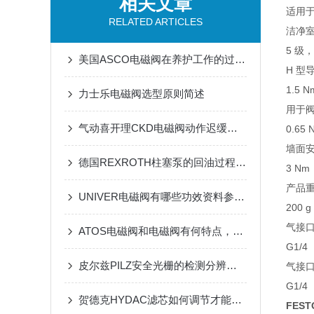
相关文章
适用于
RELATED ARTICLES
洁净室
5 级，
美国ASCO电磁阀在养护工作的过程中需要注意的事项
H 型
1.5 N
力士乐电磁阀选型原则简述
用于
气动喜开理CKD电磁阀动作迟缓的原因及解决方法
0.65 
墙面
德国REXROTH柱塞泵的回油过程是什么样的
3 Nm
产品
UNIVER电磁阀有哪些功效资料参数分为那些
200 g
气接口
ATOS电磁阀和电磁阀有何特点，两者可以通用吗
G1/4
皮尔兹PILZ安全光栅的检测分辨率如何确定？
气接口
G1/4
贺德克HYDAC滤芯如何调节才能延长寿命
FEST