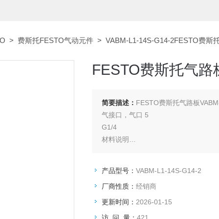
O
>
费斯托FESTO气动元件
> VABM-L1-14S-G14-2FESTO费斯
FESTO费斯托气路板V
简要描述：
FESTO费斯托气路板VABM-L
气接口，气口 5
G1/4
材料说明
RoHS 合规
气路板材料
产品型号：
VABM-L1-14S-G14-2
精制铝合金
厂商性质：
经销商
网格尺寸
16 mm
更新时间：
2026-01-15
大阀位数量
访 问 量：
421