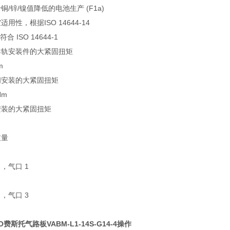
铜/锌/镍值降低的电池生产 (F1a)
适用性，根据ISO 14644-14
符合 ISO 14644-1
导轨安装件的大紧固扭矩
m
阀安装的大紧固扭矩
Nm
安装的大紧固扭矩
重量
，气口 1
，气口 3
O费斯托气路板VABM-L1-14S-G14-4操作