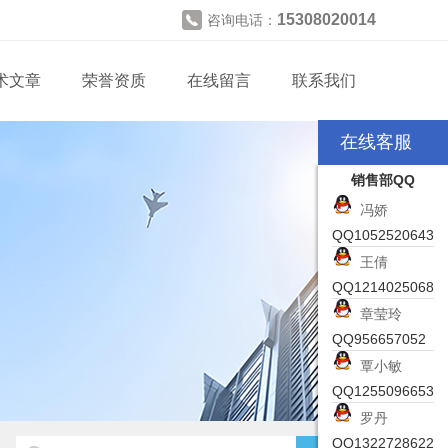
15308020014
咨询电话：
术文章
荣誉资质
在线留言
联系我们
在线客服
销售部QQ
冯娇
QQ1052520643
王倩
QQ1214025068
章莹玲
QQ956657052
覃小敏
QQ1255096653
罗丹
QQ1322728622