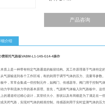
16
工作压力
-0.09 Mpa ... 1 Mpa
产品咨询
工作压力
-0.9 bar ... 10 bar
详细介绍
O费斯托气路板VABM-L1-14S-G14-4操作
：
板本质上是一种带有特定气路通道的板状结构。其工作原理基于气体特定
体从气源输送到各个工作区域，有的则用于调节气体的压力、流量等参数
路板中，常常会集成一些控制元件，如阀门、传感器等。阀门用于控制气
启动力学和流体力学的基本原理。首先，气源将气体输入到气路板中。这
板上的通道经过精心设计，其管径大小、形状以及布局都是为了满足在一
实或关闭气路，实现对气体的精准控制。传感器则用于实时监测气体的压