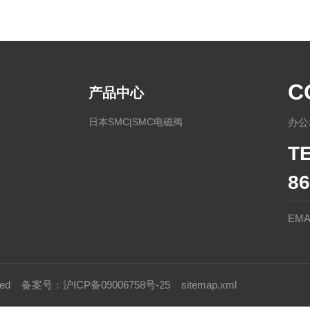
C
产品中心
日本SMC|SMC电磁阀
办公
T
86
EMA
rved
备案号：沪ICP备09006758号-25
sitemap.xml