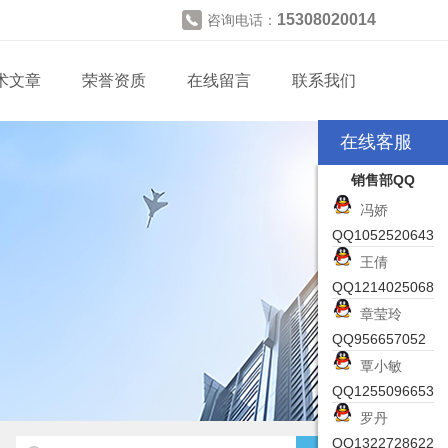
15308020014
咨询电话：
术文章
荣誉资质
在线留言
联系我们
在线客服
销售部QQ
冯娇
QQ1052520643
王倩
QQ1214025068
章莹玲
QQ956657052
覃小敏
QQ1255096653
罗丹
QQ1322728622