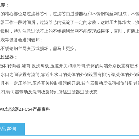
保养：
器的核心部位是过滤器芯件，过滤芯由过滤器框和不锈钢钢丝网组成，不
滤器工作一段时间后，过滤器芯内沉淀了一定的杂质，这时压力降增大，
杂质时，特别注意过滤芯上的不锈钢钢丝网不能变形或损坏，否则，再装
仪表等设备会遭到破坏；
现不锈钢钢丝网变形或损坏，需马上更换。
式过滤器：
壳体,转向器,滤筒,反洗阀板,压差开关和排污阀,壳体的两端分别设置有进
出水口之间设置有滤筒,靠近出水口的壳体的外侧设置有排污阀;壳体的外侧
口具有一定压差时,压差开关控制排污阀开启,转向器带动反洗阀板旋转到过
闭,转向器带动反洗阀板旋转到所述过滤器过滤状态.
MC过滤器ZFC54产品资料
产品咨询