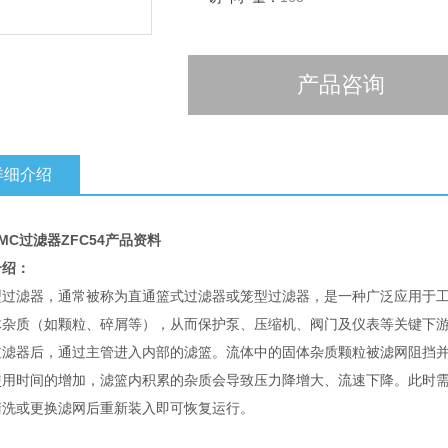
流量（真空压）20 L/min
过滤面积750
产品咨询
详细介绍
MC过滤器ZFC54产品资料
介绍：
型过滤器，通常被称为直通篮式过滤器或笼型过滤器，是一种广泛应用于
体杂质（如颗粒、碎屑等），从而保护泵、压缩机、阀门及仪表等关键下
过滤器后，通过主管进入内部的滤篮。流体中的固体杂质颗粒被滤网阻挡
使用时间的增加，滤篮内积累的杂质会导致压力降增大、流速下降。此时
清洗或更换滤网后重新装入即可恢复运行。