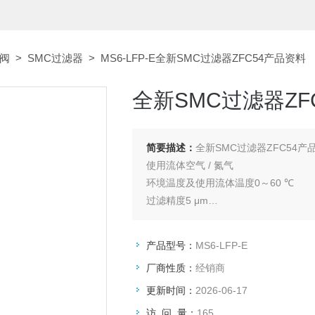
磁阀
>
SMC过滤器
> MS6-LFP-E全新SMC过滤器ZFC54产品资料
全新SMC过滤器ZF
简要描述：
全新SMC过滤器ZFC54产
使用流体空气 / 氮气
环境温度及使用流体温度0～60 ℃
过滤精度5 μm
适合管子材质尼龙 / 聚氨酯 / 软尼龙
使用压力范围-100～1000 kPa
产品型号：
MS6-LFP-E
保证耐压力 [MPa]1.5 MPa
厂商性质：
经销商
内容积4.5 cm³
滤芯更换压差100（真空压 20） kPa
更新时间：
2026-06-17
流量（正压）200 L/min
访 问 量：
165