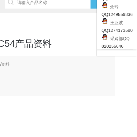
余玲
QQ1249559836
王亚波
QQ1274173590
采购部QQ
C54产品资料
820255646
品资料