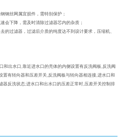
锈钢钢丝网属宜损件，需特别保护；
流速会下降，需及时清除过滤器芯内的杂质；
上去的过滤器，过滤后介质的纯度达不到设计要求，压缩机、
水口和出水口,靠近进水口的壳体的内侧设置有反洗阀板,反洗阀
设置有转向器和压差开关,反洗阀板与转向器相连接,进水口和
滤器反洗状态;进水口和出水口的压差正常时,压差开关控制排