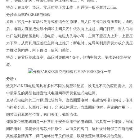
时，电磁力消失，弹簧把关闭件压在阀座上，阀门关闭。
特点：在真空、负压、零压时能正常工作，但通径一般不超过25mm。
分步直动式PARKER电磁阀
原理：它是一种直动和先导式相结合的原理，当入口与出口没有压差时，通电
后，电磁力直接把先导小阀和主阀关闭件依次向上提起，阀门打开。当入口与
出口达到启动压差时，通电后，电磁力先导小阀，主阀下腔压力上升，上腔压
力下降，从而利用压差把主阀向上推开；断电时，先导阀利用弹簧力或介质压
力推动关闭件，向下移动，使阀门关闭。
特点：在零压差或真空、高压时亦能可*动作，但功率较大，要求必须水平安
装。
分析：
派克PARKER电磁阀具有多种不同的类型和配置，以满足不同的应用需求。其
中最常见的类型包括直动式电磁阀和弹簧复位式电磁阀。
直动式电磁阀的工作原理比较简单。当线圈通电时，电磁场将吸引阀芯，使其
与阀座分离，从而打开阀门，允许流体通过。当线圈断电时，弹簧的作用下，
阀芯回到原来的位置，阀门关闭，截断流体。
弹簧复位式电磁阀是一种常用于安全应用中的电磁阀。它具有一个弹簧，当线
圈断电时，弹簧会将阀芯推回原位，从而关闭阀门。这种设计确保了在断电或
其他紧急情况下，阀门始终处于关闭状态，以避免流体泄露或其他危险。