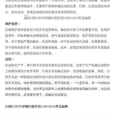
为自动化控制系统中的关键组件，行程开关广泛应用于各类工业机械、起重设
备及日常家用电器中，主要用于限制机械运动的位置、行程，以及实现自动停
止、反向运动、变速运动或自动往返运动等控制目的。
维护保养：
定期维护保养是延长行程开关使用寿命、确保其可靠工作的重要手段。在维护
保养时，应检查触头的磨损情况、电气连接的紧固情况、防护罩的完好情况
等。对于磨损严重的触头，应及时更换；对于松动的电气连接，应重新紧固；
对于损坏的防护罩，应及时更换或修复。此外，还需定期清理行程开关表面的
灰尘和污垢，保持其好的工作环境。
说明：
在实际生产中，将行程开关安装在预先安排的位置，当装于生产机械运动部件
上的模块撞击行程开关时，行程开关的触点动作，实现电路的切换。因此，行
程开关是一种根据运动部件的行程位置而切换电路的电器，它的作用原理与按
钮开关类似。
动作原理同按钮类似，所不同的是：一个是手动，另一个则由运
动部件的撞块碰撞。当外界运动部件上的撞块碰压按钮使其触头动作，当运动
部件离开后，在弹簧作用下，其触头自动复位。
介绍EATON伊顿行程开关LSM-11S/S常见故障