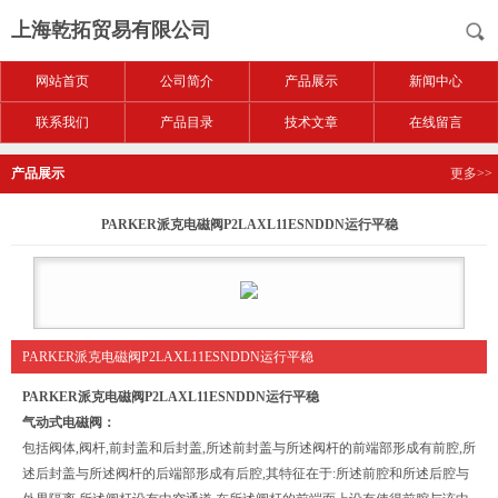
上海乾拓贸易有限公司
网站首页
公司简介
产品展示
新闻中心
联系我们
产品目录
技术文章
在线留言
产品展示
更多>>
PARKER派克电磁阀P2LAXL11ESNDDN运行平稳
PARKER派克电磁阀P2LAXL11ESNDDN运行平稳
PARKER派克电磁阀P2LAXL11ESNDDN运行平稳
气动式电磁阀：
包括阀体,阀杆,前封盖和后封盖,所述前封盖与所述阀杆的前端部形成有前腔,所
述后封盖与所述阀杆的后端部形成有后腔,其特征在于:所述前腔和所述后腔与