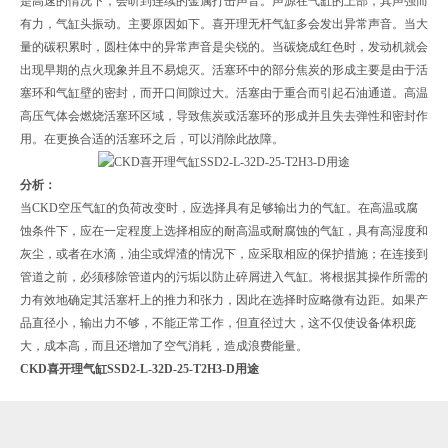
是高速的情况下，会听到连续的金属打击声音。声源在气缸的上部，其声强而
有力，气缸头振动。主要原因如下。喜开理无杆气缸多会发出异常声音。当大
量的碳积累时，圆柱体中的异常声音是尖锐的。当碳烧成红色时，发动机就会
出现早期的点火现象并且不易熄灭。活塞环中的部分焦炭的形成主要是由于活
塞环和气缸壁的密封，而开口间隙过大。活塞由于重合而引起石油通道。高温
高压气体会燃烧活塞环区域，导致焦炭或活塞环的形成并且失去弹性和密封作
用。在更换合适的活塞环之后，可以消除此故障。
分析：
当CKD空压气缸的负荷改变时，应选择具有足够输出力的气缸。在高温或腐
蚀条件下，应在一定程度上选择相应的耐高温或耐腐蚀的气缸，具有高湿度和
灰尘，或者在水滴，油尘或焊渣的情况下，应采取相应的保护措施；在连接到
管道之前，必须移除管道内的污垢以防止碎屑进入气缸。将根据其操作所需的
力有效地确定其活塞杆上的推力和张力，因此在选择时应略微有边距。如果产
品直径小，输出力不够，不能正常工作，但直径过大，这不仅使设备体积庞
大，成本高，而且还增加了空气消耗，造成浪费能量。
CKD喜开理气缸SSD2-L-32D-25-T2H3-D用途