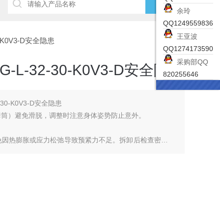
余玲
QQ1249559836
王亚波
0-K0V3-D安全隐患
QQ1274173590
采购部QQ
L-32-30-K0V3-D安全隐患
820255646
30-K0V3-D安全隐患
套筒）避免滑脱，调整时注意身体姿势防止意外。
免因热膨胀或应力松弛导致预紧力不足。拆卸后检查密封圈
，应先关闭发动机并排空气缸，充气时避免快速拧出螺丝。