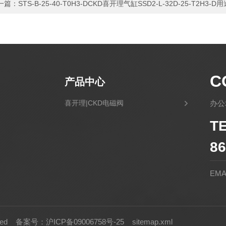
一篇：
STS-B-25-40-T0H3-DCKD喜开理气缸SSD2-L-32D-25-T2H3-D
C
产品中心
喜开理|CKD电磁阀
办公
T
86
EMA
rved
备案号：沪ICP备09006758号-25
sitemap.xml