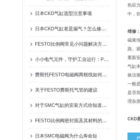
热应
日本CKD气缸选型注意事项
中，
日本CKD气缸老是漏气？怎么修都修不好？究竟是怎么回事？
维修
磁簧
FESTO比例阀常见小问题解决方法你知道吗？
路。
重新
小小电气元件，守护工业运行：PHOENIX继电器的实用价值与多元应用
气缸
费斯托FESTO电磁阀两根线如何接线：正负哪个接信号输出
换活
一般
关于FESTO费斯托气管的建议
是否
理杂
对于SMC气缸的安装方式你知道多少？
CKD喜
FESTO比例阀密封面及其材料的选用
日本SMC电磁阀为什么寿命短