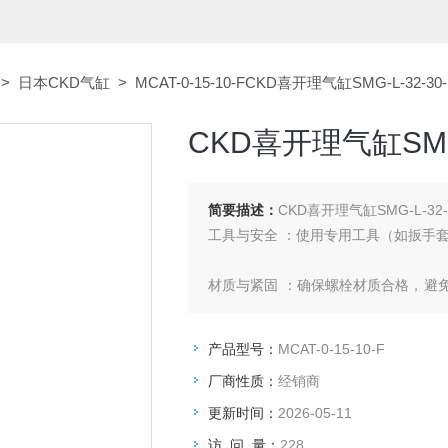
>
日本CKD气缸
> MCAT-0-15-10-FCKD喜开理气缸SMG-L-32-3
CKD喜开理气缸SMG-
简要描述：
CKD喜开理气缸SMG-L-32-
工具与安全 ：使用专用工具（如扳手
材质与紧固 ：确保螺栓材质合格，避
是否损坏，必要时更换。
产品型号：
MCAT-0-15-10-F
操作规范 ：调整进气/出气口螺丝时
厂商性质：
经销商
更新时间：
2026-05-11
访 问 量：
228