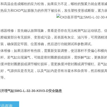
力和高温会造成螺栓的应力松弛，如果应力不足，螺栓的预紧力就会逐渐减
在热应力和CKD气缸膨胀力的作用下被拉长，发生塑性变形或断裂，紧力就
：
传感器维修：首先确认故障现象，查看是否存在无法检测气缸运动状态、
观察磁簧部分有无损坏、变形或污染，若表面有灰尘、油污等，可用酒精
安装，确保固定牢固、位置准确，然后进行功能测试和参数调试。
本体维修：如果活塞杆有伤痕，需重新安装调整，使活塞杆不受偏心和横
塞杆。若气缸出现漏气，可能是密封圈磨损或损坏，需拆解气缸，更换新
是缓冲密封圈磨损或调节螺钉损坏，需更换缓冲密封圈或调节螺钉。若气
良好，气源供应是否充足，以及气缸内是否有冷凝水和杂质等，然后根据
质等。
开理气缸SMG-L-32-30-K0V3-D安全隐患
产品咨询