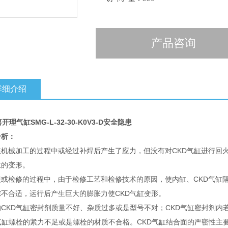
产品咨询
详细介绍
开理气缸SMG-L-32-30-K0V3-D安全隐患
分析：
在机械加工的过程中或经过补焊后产生了应力，但没有对CKD气缸进行回
生的变形。
装或检修的过程中，由于检修工艺和检修技术的原因，使内缸、CKD气缸
隙不合适，运行后产生巨大的膨胀力使CKD气缸变形。
的CKD气缸密封剂质量不好、杂质过多或是型号不对；CKD气缸密封剂
D气缸螺栓的紧力不足或是螺栓的材质不合格。CKD气缸结合面的严密性