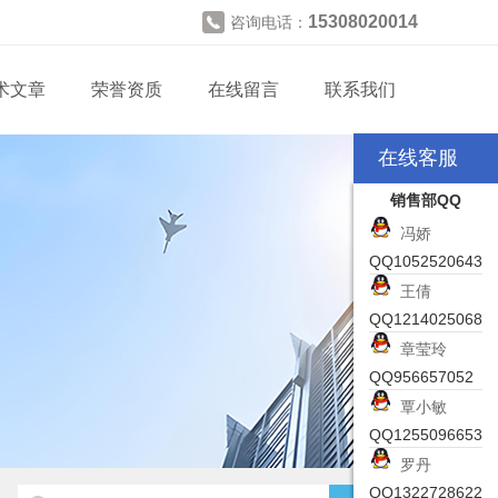
15308020014
咨询电话：
术文章
荣誉资质
在线留言
联系我们
在线客服
销售部QQ
冯娇
QQ1052520643
王倩
QQ1214025068
章莹玲
QQ956657052
覃小敏
QQ1255096653
罗丹
QQ1322728622