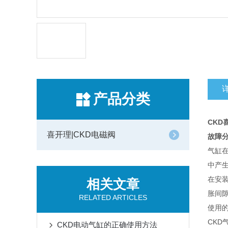
产品分类
CKD喜
喜开理|CKD电磁阀
故障
气缸
中产
在安
相关文章
胀间
RELATED ARTICLES
使用
CK
CKD电动气缸的正确使用方法