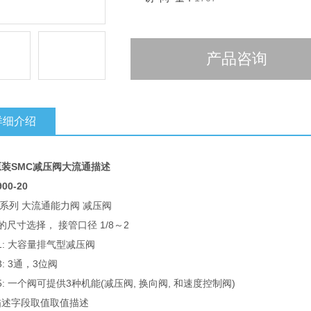
产品咨询
详细介绍
装SMC减压阀大流通描述
00-20
1 系列 大流通能力阀 减压阀
的尺寸选择， 接管口径 1/8～2
X1: 大容量排气型减压阀
3: 3通，3位阀
X5: 一个阀可提供3种机能(减压阀, 换向阀, 和速度控制阀)
描述
字段取值
取值描述