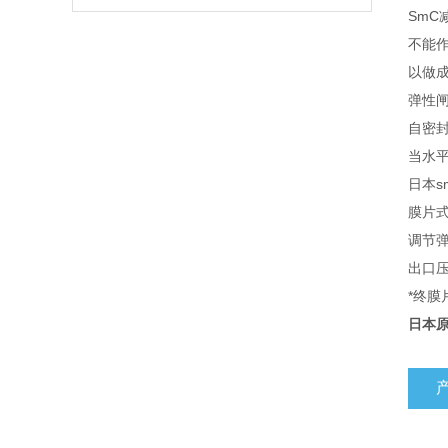
Sm
不能
以做
弹性
自密
当水
日本s
膜片式
调节
出口
*终
日本原