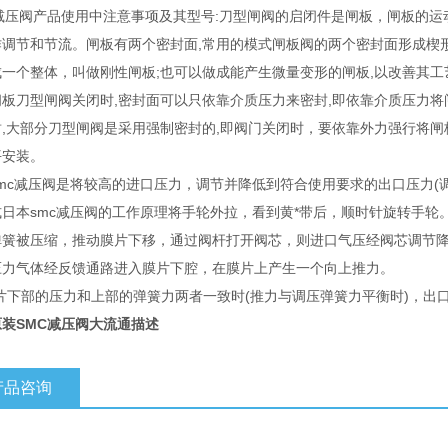
C减压阀产品使用中注意事项及其型号:刀型闸阀的启闭件是闸板，闸板的运
作调节和节流。闸板有两个密封面,常用的模式闸板阀的两个密封面形成楔形
成一个整体，叫做刚性闸板;也可以做成能产生微量变形的闸板,以改善其工
闸板刀型闸阀关闭时,密封面可以只依靠介质压力来密封,即依靠介质压力将
封,大部分刀型闸阀是采用强制密封的,即阀门关闭时，要依靠外力强行将闸
平安装。
mc减压阀是将较高的进口压力，调节并降低到符合使用要求的出口压力(调
日本smc减压阀的工作原理将手轮外拉，看到黄*带后，顺时针旋转手轮
弹簧被压缩，推动膜片下移，通过阀杆打开阀芯，则进口气压经阀芯调节
压力气体经反馈通路进入膜片下腔，在膜片上产生一个向上推力。
膜片下部的压力和上部的弹簧力两者一致时(推力与调压弹簧力平衡时)，出
装SMC减压阀大流通描述
产品咨询