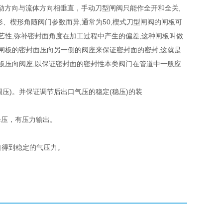
动方向与流体方向相垂直，手动刀型闸阀只能作全开和全关,
、楔形角随阀门参数而异,通常为50,楔式刀型闸阀的闸板可
艺性,弥补密封面角度在加工过程中产生的偏差,这种闸板叫做
闸板的密封面压向另一侧的阀座来保证密封面的密封,这就是
板压向阀座,以保证密封面的密封性本类阀门在管道中一般应
压)。并保证调节后出口气压的稳定(稳压)的装
。
降压，有压力输出。
口得到稳定的气压力。