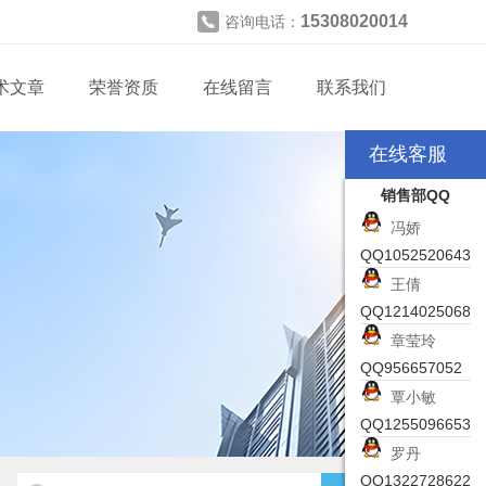
15308020014
咨询电话：
术文章
荣誉资质
在线留言
联系我们
在线客服
销售部QQ
冯娇
QQ1052520643
王倩
QQ1214025068
章莹玲
QQ956657052
覃小敏
QQ1255096653
罗丹
QQ1322728622