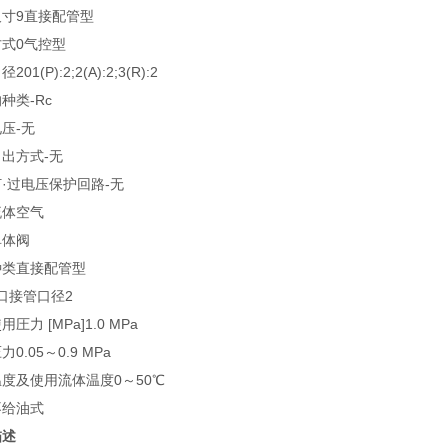
尺寸
9
直接配管型
方式
0
气控型
口径
20
1(P):2;2(A):2;3(R):2
的种类
-
Rc
电压
-
无
引出方式
-
无
·过电压保护回路
-
无
流体
空气
单体阀
种类
直接配管型
通口接管口径
2
用圧力 [MPa]
1.0 MPa
压力
0.05～0.9 MPa
温度及使用流体温度
0～50℃
不给油式
描述