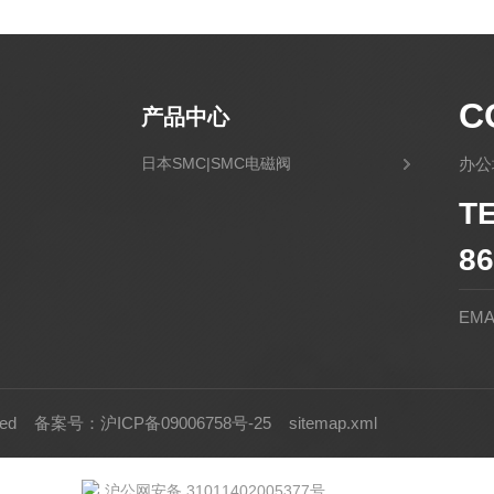
C
产品中心
日本SMC|SMC电磁阀
办公
T
86
EMA
rved
备案号：沪ICP备09006758号-25
sitemap.xml
沪公网安备 31011402005377号