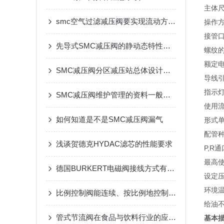
主体
smc空气过滤减压阀要实现流动方向的改变，便要使用方向控制阀
操作
接管
先导式SMC减压阀的静动态特性仿真分析
螺纹
额定
SMC减压阀分区减压站总体设计同静态特性分析
导线
指示灯
SMC减压阀维护管理的资料一般都有哪些
使用
如何知道是不是SMC减压阀漏气
形式
配管
浅谈贺德克HYDAC滤芯的性能要求
P,R
最高使
德国BURKERT电磁阀接线方式有哪几种
设定
环境
比例控制阀能连续、按比例地控制液压系统的压力和流量
给油
管式节流阀在食品与饮料行业的应用与发展
基本