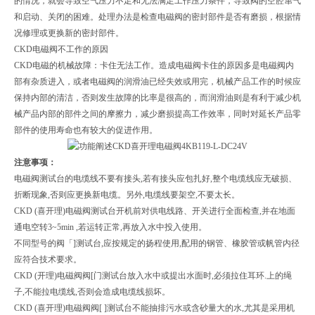
的情况，就会导致空气压力不足和无法满足工作压力条件，导致阀的空腔窜气
和启动、关闭的困难。处理办法是检查电磁阀的密封部件是否有磨损，根据情
况修理或更换新的密封部件。
CKD电磁阀不工作的原因
CKD电磁的机械故障：卡住无法工作。造成电磁阀卡住的原因多是电磁阀内
部有杂质进入，或者电磁阀的润滑油已经失效或用完，机械产品工作的时候应
保持内部的清洁，否则发生故障的比率是很高的，而润滑油则是有利于减少机
械产品内部的部件之间的摩擦力，减少磨损提高工作效率，同时对延长产品零
部件的使用寿命也有较大的促进作用。
注意事项：
电磁阀测试台的电缆线不要有接头,若有接头应包扎好,整个电缆线应无破损、
折断现象,否则应更换新电缆。另外,电缆线要架空,不要太长。
CKD (喜开理)电磁阀测试台开机前对供电线路、开关进行全面检查,并在地面
通电空转3~5min ,若运转正常,再放入水中投入使用。
不同型号的阀「]测试台,应按规定的扬程使用,配用的钢管、橡胶管或帆管内径
应符合技术要求。
CKD (开理)电磁阀阀[门测试台放入水中或提出水面时,必须拉住耳环.上的绳
子,不能拉电缆线,否则会造成电缆线损坏。
CKD (喜开理)电磁阀阀[ ]测试台不能抽排污水或含砂量大的水,尤其是采用机