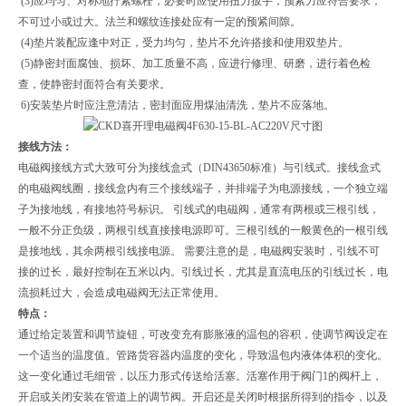
(3)应均匀、对称地拧紧螺栓，必要时应使用扭力扳手，预紧力应符合要求，
不可过小或过大。法兰和螺纹连接处应有一定的预紧间隙。
(4)垫片装配应逢中对正，受力均匀，垫片不允许搭接和使用双垫片。
(5)静密封面腐蚀、损坏、加工质量不高，应进行修理、研磨，进行着色检
查，使静密封面符合有关要求。
6)安装垫片时应注意清沽，密封面应用煤油清洗，垫片不应落地。
接线方法：
电磁阀接线方式大致可分为接线盒式（DIN43650标准）与引线式。接线盒式
的电磁阀线圈，接线盒内有三个接线端子，并排端子为电源接线，一个独立端
子为接地线，有接地符号标识。 引线式的电磁阀，通常有两根或三根引线，
一般不分正负级，两根引线直接接电源即可。三根引线的一般黄色的一根引线
是接地线，其余两根引线接电源。 需要注意的是，电磁阀安装时，引线不可
接的过长，最好控制在五米以内。引线过长，尤其是直流电压的引线过长，电
流损耗过大，会造成电磁阀无法正常使用。
特点：
通过给定装置和调节旋钮，可改变充有膨胀液的温包的容积，使调节阀设定在
一个适当的温度值。管路货容器内温度的变化，导致温包内液体体积的变化。
这一变化通过毛细管，以压力形式传送给活塞。活塞作用于阀门1的阀杆上，
开启或关闭安装在管道上的调节阀。开启还是关闭时根据所得到的指令，以及