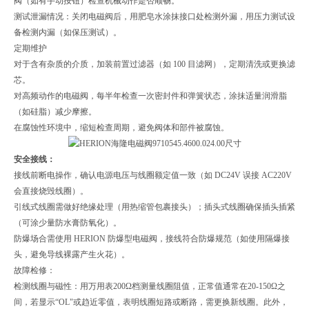
阀（如有手动按钮）检查机械动作是否顺畅。
测试泄漏情况：关闭电磁阀后，用肥皂水涂抹接口处检测外漏，用压力测试设
备检测内漏（如保压测试）。
定期维护
对于含有杂质的介质，加装前置过滤器（如 100 目滤网），定期清洗或更换滤
芯。
对高频动作的电磁阀，每半年检查一次密封件和弹簧状态，涂抹适量润滑脂
（如硅脂）减少摩擦。
在腐蚀性环境中，缩短检查周期，避免阀体和部件被腐蚀。
安全接线：
接线前断电操作，确认电源电压与线圈额定值一致（如 DC24V 误接 AC220V
会直接烧毁线圈）。
引线式线圈需做好绝缘处理（用热缩管包裹接头）；插头式线圈确保插头插紧
（可涂少量防水膏防氧化）。
防爆场合需使用 HERION 防爆型电磁阀，接线符合防爆规范（如使用隔爆接
头，避免导线裸露产生火花）。
故障检修：
检测线圈与磁性：用万用表200Ω档测量线圈阻值，正常值通常在20-150Ω之
间，若显示“OL"或趋近零值，表明线圈短路或断路，需更换新线圈。此外，