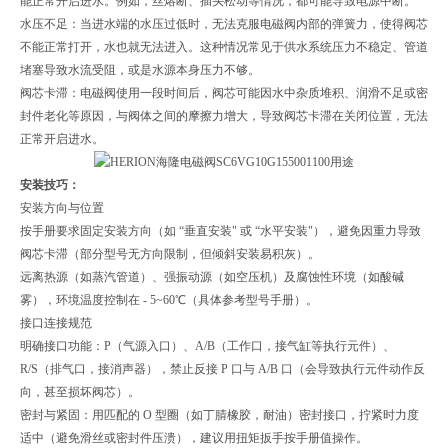
能正常开启进水。例如，丝熔断、插头松动等情况，都可能导致电源中断。
水压不足：当进水端的水压过低时，无法克服电磁阀内部的弹簧力，使得阀芯
不能正常打开，水也就无法进入。这种情况常见于供水系统压力不稳定、管道
堵塞导致水流受阻，或是水源本身压力不够。
阀芯卡滞：电磁阀使用一段时间后，阀芯可能因水中杂质堆积、润滑不足或密
封件老化等原因，与阀体之间的摩擦力增大，导致阀芯卡滞在关闭位置，无法
正常开启进水。
安装技巧：
安装方向与位置
按手册要求固定安装方向（如 “垂直安装" 或 “水平安装"），避免因重力导致
阀芯卡滞（部分型号无方向限制，但倾斜安装易积灰）。
远离热源（如蒸汽管道）、强振动源（如空压机）及腐蚀性环境（如酸碱
雾），环境温度控制在 - 5~60℃（具体参考型号手册）。
接口连接规范
明确接口功能：P（气源入口）、A/B（工作口，接气缸等执行元件）、
R/S（排气口，接消声器），禁止反接 P 口与 A/B 口（会导致执行元件动作反
向，甚至损坏阀芯）。
密封与紧固：用匹配的 O 型圈（如丁腈橡胶，耐油）密封接口，拧紧时力度
适中（避免滑丝或密封件压溃），建议用扭矩扳手按手册值操作。