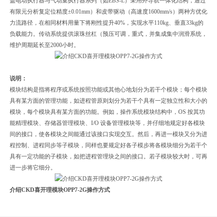
盖电动执行器与气动集执行器系列‌（如EBS-L）采用外导轨一体化结构，通过
有限元分析复定位精度±0.01mm）和皮带驱动（高速度1600mm/s）两种方优化
力流路径，在相同材料用量下将刚性提升40%，实现水平110kg、垂直33kg的
负载能力。‌传动系统提供滚珠丝杠（预压可调，重式，并集成集中润滑系统，
维护周期延长至2000小时。
说明：
模块结构是指将程序或系统按照功能或其他心地划分为若干个模块；每个模块
具有某方面的管理功能，如进程管原则划分为若干个具有一定独立性和大小的
模块，每个模块具有某方面的功能。例如，操作系统模块结构中，OS 按其功
能精理模块、存储器管理模块、I/O 设备管理模块等，并仔细地规定好各模块
间的接口，使各模块之间能通过该接口实现交互。然后，再进一模块又分为进
程控制、进程同步等子模块，同样也要规定好各子模步将各模块细分为若干个
具有一定功能的子模块，如把进程管理块之间的接口。若子模块较大时，可再
进一步将它细分。
介绍CKD喜开理模块OPP7-2G操作方式