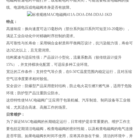
电磁阀在通电时不能打开，或者断电时不能关闭，可能需要检查电磁阀的接
线、电源电压或电磁阀本身是否有故障。
特点：
高速响应‌：换向速度可达15毫秒内（部分系列如35系列可短至10-20毫秒），
满足工业自动化中对精确时序控制的需求。‌
‌高可靠性与长寿命‌：采用铜合金材质和平衡阀芯设计，抗污染能力强，寿命可
达2亿次以上，且无需润滑。‌
‌结构紧凑与适应性强‌：产品设计小型化，流量系数高（较传统设计提升
15%），并支持模块化配置，可适应多种工业环境。‌
‌宽泛的工作条件‌：支持空气等介质，在0-50℃温度范围内稳定运行，且对压缩
空气洁净度要求相对较低。‌
‌安全设计‌：防爆型产品采用密封结构，防止电火花引燃Y燃气体，适用于危险
环境；防护型产品注重防尘防水。‌
这些特性使MAC电磁阀广泛应用于包装机械、汽车制造、制药设备等工业领
域，尤其适合高速、高频工作的场景。‌
日常维护：
为了保证MAC电磁阀的长期稳定运行，日常维护是非常重要的。维护工作主
要包括定期清洁电磁阀，检查电磁阀的密封性能，以及检查电磁阀的电气连接
是否牢固。如果电磁阀长时间不使用，应将其存放在干燥、清洁的环境中，并