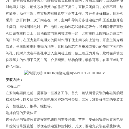
力，使动铁芯克服弹簧力同静铁芯吸合直接开启阀，介质呈通路；当线圈断电
时电磁力消失，动铁芯在弹簧力的作用下复位，直接关闭阀口，介质不通。结
构简单，动作可靠，在零压差和微真空下正常工作。常开型正好相反。这种阀
采用一次开阀和二次开阀连在一体，主阀和导阀分步使电磁力和压差直接开启
主阀口。当线圈通电时，产生电磁力使动铁芯和静铁芯吸合，导阀口开启而导
阀口设在主阀口上，且动铁芯与主阀芯连在一起，此时主阀上腔的压力通过导
阀口卸荷，在压力差和电磁力的同时作用下使主阀芯向上运动，开启主阀介质
流通。当线圈断电时电磁力消失，此时动铁芯在自重和弹簧力的作用下关闭导
阀孔，此时介质在平衡孔中进入主阀芯上腔，使上腔压力升高，此时在弹簧复
位和压力的作用下关闭主阀，介质断流。结构合理，动作可靠，在零压差时工
作也可靠。
安装方法：
准备工作
在安装电磁阀之前，需要做一些准备工作。首先，确认所需安装的电磁阀的规
格和型号，以及所需的电源电压和控制信号类型。其次，准备好所需的安装工
具，如螺丝刀、扳手、螺栓等。
选择合适的安装位置
选择合适的安装位置是安装电磁阀的重要步骤。首先，要确保安装位置离电源
和控制信号源较近，以便连接电源和控制线。其次，要避免安装在易受振动、