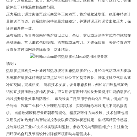
技术，对熔胶缸、胶管、胶枪等区域进行独立分区控制，精度可达±1℃，确保
胶体处于粘接温度和黏度范围。
‌压力系统‌：通过齿轮泵或活塞泵等正位移泵，将熔融胶液增压、稳压并精确计
量输送至管道。该系统能保持流量准确稳定，并通过调压阀调节出胶压力，保
证涂布厚度一致。
‌涂布系统‌：负责将熔融的热熔胶以点状、条状、雾状或滚涂等方式均匀施加在
基材表面。常见形式包括喷嘴、涂布辊或涂布刀。为确保质量，关键位置通常
设置多道过滤网以去除杂质，防止堵塞。
说明：
热熔胶点胶机是一种通过加热系统将固态热熔胶熔化，并经由气动或压力驱动
系统将熔融胶体精确喷涂或点涂至目标位置的制造设备。胶体接触空气后迅速
冷却凝固，完成粘接。 随着技术发展，设备形态多样，例如采用压盘式加热
结构直接挤压融化胶桶内胶体，或采用设有密封结构及升降搅拌功能的溶胶机
构以提升熔化效率与防溢性。 该类设备广泛应用于自动化生产线，例如在电
子制造、汽车工业和个人护理用品等领域，实现精确涂布以满足不同粘接需
求。 当前热熔胶机行业正朝着智能化、精度及环保方向发展。技术创新包括
采用良好加热元件与智能温控系统以保证胶体状态稳定；集成高精度传感器、
控制系统及工业4.0技术以实现实时监控、参数优化与预测性维护；并注重使
用环保粘合剂及节能设计以降低环境影响与运营成本。