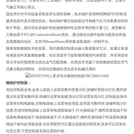
染物排放 [1]。主要应用于工业锅炉、电站等场景，涉及燃烧率计算、过量空
气修正等核心算法。
该技术针对不同设备采取差异化调控策略：热水锅炉采用神经网络PID控制克
服系统延时及非线性扰动；电站锅炉通过辐射能信号构建汽压与含氧量协同控
制子系统；循环流化床锅炉则依据燃烧特性定制专用控制方案 [2]。典型解决
方案如基于PLC的CombustionMaster系统，通过模块化硬件架构与图形化终端
实现燃烧自动化，支持与BurnerMaster系统集成形成统一控制平台。
随着智能燃烧技术的发展，现代燃烧控制逐步融入数据驱动方法，如通过多源
传感器实时采集燃烧参数，结合深度学习提取物理规则约束模型，并采用遗传
算法等实时预测算法优化油气匹配策略。此类技术克服了传统燃烧室固定空气
流量分配的局限性，实现动态燃烧比优化及非机械式调控
燃烧炉控制器：
包括控制器盒体,盒体上表面上设置有数码管显示区,按键区和指示灯区,数码管
显示区设置有数码管,按键区设置有按键,指示灯区设置有指示灯,控制器盒体内
设置有控制电路板,控制电路板上设置有处理器,处理器与数码管,按键和指示灯
连接,所述控制电路板上设置有电源接线端子,打火接线端子,燃料泵接线端子和
温度检测接线端子,电源接线端子,打火接线端子,燃料泵接线端子和温度检测接
线端子都与处理器连接.本实用新型可以通过连接线控制泵体,泵体可以安装在
任意位置,不受控制器安装位置的约束.