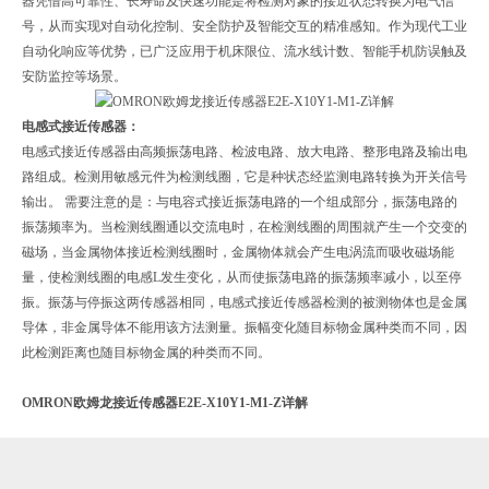
器凭借高可靠性、长寿命及快速功能是将检测对象的接近状态转换为电气信
号，从而实现对自动化控制、安全防护及智能交互的精准感知。作为现代工业
自动化响应等优势，已广泛应用于机床限位、流水线计数、智能手机防误触及
安防监控等场景。
电感式接近传感器：
电感式接近传感器由高频振荡电路、检波电路、放大电路、整形电路及输出电
路组成。检测用敏感元件为检测线圈，它是种状态经监测电路转换为开关信号
输出。 需要注意的是：与电容式接近振荡电路的一个组成部分，振荡电路的
振荡频率为。当检测线圈通以交流电时，在检测线圈的周围就产生一个交变的
磁场，当金属物体接近检测线圈时，金属物体就会产生电涡流而吸收磁场能
量，使检测线圈的电感L发生变化，从而使振荡电路的振荡频率减小，以至停
振。振荡与停振这两传感器相同，电感式接近传感器检测的被测物体也是金属
导体，非金属导体不能用该方法测量。振幅变化随目标物金属种类而不同，因
此检测距离也随目标物金属的种类而不同。
OMRON欧姆龙接近传感器E2E-X10Y1-M1-Z详解