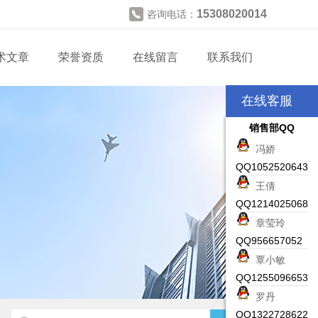
15308020014
咨询电话：
术文章
荣誉资质
在线留言
联系我们
在线客服
销售部QQ
冯娇
QQ1052520643
王倩
QQ1214025068
章莹玲
QQ956657052
覃小敏
QQ1255096653
罗丹
QQ1322728622