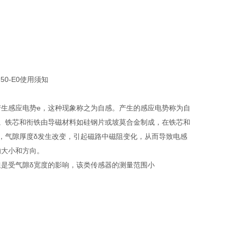
产生感应电势e，这种现象称之为自感。产生的感应电势称为自
。铁芯和衔铁由导磁材料如硅钢片或坡莫合金制成，在铁芯和
，气隙厚度δ发生改变，引起磁路中磁阻变化，从而导致电感
的大小和方向。
是受气隙δ宽度的影响，该类传感器的测量范围小