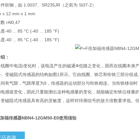
器件
软钢，如 1.0037、SR235JR（之前为 St37-2）
 x 12 mm x 1 mm
 rAl
0,47
温度
-40 ... 85 °C (-40 ... 185 °F)
温度
-40 ... 85 °C (-40 ... 185 °F)
介绍：
个线圈中电流i变化时，该电流产生的磁通Φ也随之变化，因而在线圈本身
势。变磁阻式传感器的结构如图1所示。它由线圈、铁芯和衔铁三部分组成
之间有气隙，气隙厚度为δ，传感器的运动部分与衔铁相连。当衔铁移动时
的电感值变化，因此只要能测出这种电感量的变化，就能确定衔铁位移量
：变磁阻式传感器具有高的灵敏度，这样对待测信号的放大倍数要求低。但
倍加福传感器NBN4-12GM50-E0使用须知
产品咨询