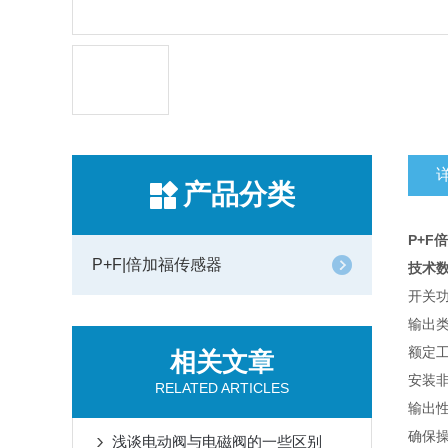
产品分类
P+F
P+F|倍加福传感器
技术
开关
输出
额定
相关文章
安装
RELATED ARTICLES
输出
确保
浅谈电动阀与电磁阀的一些区别