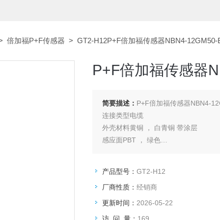
>
倍加福P+F传感器
> GT2-H12P+F倍加福传感器NBN4-12GM50
P+F倍加福传感器NB
简要描述：
P+F倍加福传感器NBN4-12
连接类型电缆
外壳材料黄铜 ， 白青铜 带涂层
感应面PBT ， 绿色
防护等级IP65 / IP66 / IP67 / IP68 / IP
导线端箍是
产品型号：
GT2-H12
电缆直径4,3 mm ± 0,15 mm
厂商性质：
经销商
弯曲半径> 10 x 缆线直径
材料PVC
更新时间：
2026-05-22
颜色黑色
访 问 量：
169