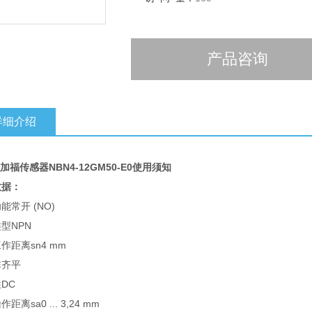
芯数3
产品咨询
详细介绍
倍加福传感器NBN4-12GM50-E0使用须知
数据：
功能
常开 (NO)
类型
NPN
工作距离
sn
4 mm
非齐平
性
DC
操作距离
sa
0 ... 3,24 mm