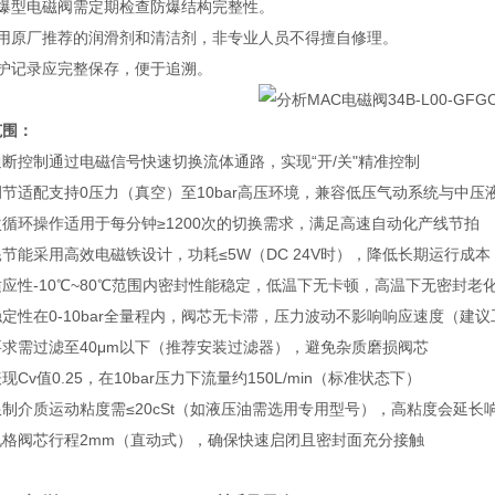
防爆型电磁阀需定期检查防爆结构完整性。
使用原厂推荐的润滑剂和清洁剂，非专业人员不得擅自修理。
护记录应完整保存，便于追溯。‌
范围：
断控制通过电磁信号快速切换流体通路，实现“开/关"精准控制
节适配支持0压力（真空）至10bar高压环境，兼容低压气动系统与中压
循环操作适用于每分钟≥1200次的切换需求，满足高速自动化产线节拍
节能采用高效电磁铁设计，功耗≤5W（DC 24V时），降低长期运行成本
应性-10℃~80℃范围内密封性能稳定，低温下无卡顿，高温下无密封老
定性在0-10bar全量程内，阀芯无卡滞，压力波动不影响响应速度（建议工
要求需过滤至40μm以下（推荐安装过滤器），避免杂质磨损阀芯
现Cv值0.25，在10bar压力下流量约150L/min（标准状态下）
制介质运动粘度需≤20cSt（如液压油需选用专用型号），高粘度会延长
规格阀芯行程2mm（直动式），确保快速启闭且密封面充分接触