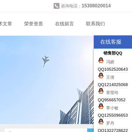
15308020014
咨询电话：
术文章
荣誉资质
在线留言
联系我们
在线客服
销售部QQ
冯娇
QQ1052520643
王倩
QQ1214025068
章莹玲
QQ956657052
覃小敏
QQ1255096653
罗丹
QQ1322728622