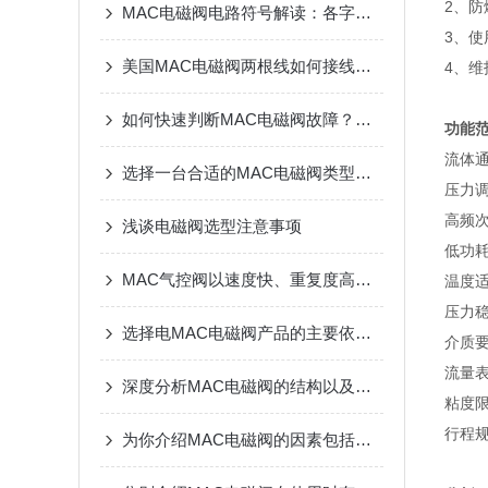
2、
MAC电磁阀电路符号解读：各字母代表的意义
3、
美国MAC电磁阀两根线如何接线：正负哪个接信号输出
4、维
如何快速判断MAC电磁阀故障？详解常见问题及解决策略
功能
流体通
选择一台合适的MAC电磁阀类型和规格时要考虑什么？
压力调
高频次
浅谈电磁阀选型注意事项
低功耗
MAC气控阀以速度快、重复度高而广泛应用市场
温度适
压力稳
选择电MAC电磁阀产品的主要依据都有哪些
介质
流量表
深度分析MAC电磁阀的结构以及安装方法
粘度限
行程
为你介绍MAC电磁阀的因素包括哪些？