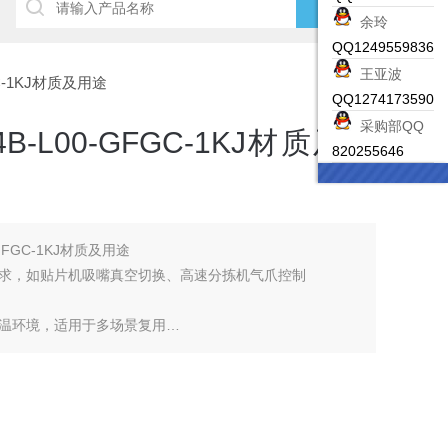
余玲
QQ1249559836
王亚波
GC-1KJ材质及用途
QQ1274173590
采购部QQ
-L00-GFGC-1KJ材质及用
820255646
GFGC-1KJ材质及用途
求，如贴片机吸嘴真空切换、高速分拣机气爪控制
温环境，适用于多场景复用
独立更换，维修无需整体拆卸