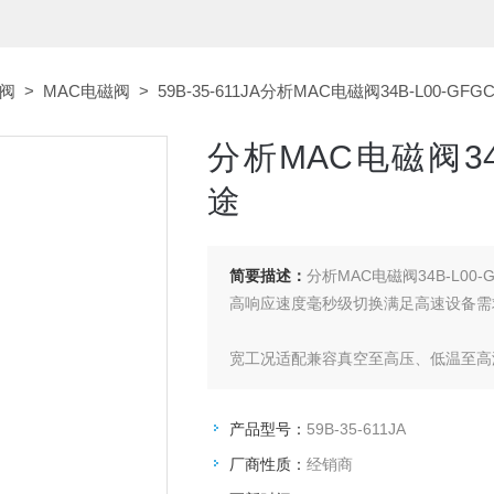
磁阀
>
MAC电磁阀
> 59B-35-611JA分析MAC电磁阀34B-L00-GF
分析MAC电磁阀34B
途
简要描述：
分析MAC电磁阀34B-L00-
高响应速度毫秒级切换满足高速设备需
宽工况适配兼容真空至高压、低温至高
低维护成本模块化设计，线圈与阀体可
产品型号：
59B-35-611JA
厂商性质：
经销商