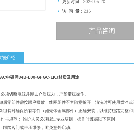
更新时间：
2026-05-20
访 问 量：
216
产品咨询
详细介绍
AC电磁阀34B-L00-GFGC-1KJ材质及用途
：
前必须切断电源并卸去介质压力，严禁带压操作。
拆卸后零部件需按顺序摆放，线圈组件不宜随意拆开；清洗时可使用煤油或
重新组装时确保所有零件（如壳体金属部件）正确安装，以维持磁路完整和阻
操作与规范：‌ 维护人员必须经过专业培训，操作时遵循以下原则：
禁止踩踏阀门或带压维修，避免意外启动。