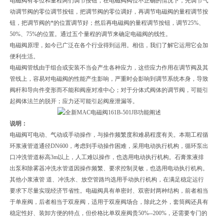
电磁阀有零位和量程两们调节按钮，在电磁阀阀位不正确的情况下，先调节气
动调节阀的零位调节按钮，把调节阀的零位调好，再调节电磁阀的量程调节按
钮，把调节阀的*的位置调节好；然后再电磁阀的量程调节按钮，调节25%、
50%、75%的位置。通过五个量程的调节来确定电磁阀的线性。
电磁阀原理，如今已广泛在各个行业得到运用。相信，我们了解它运用它会加
便利生活。
电磁阀管线由于组合或安装不当会产生各种应力，这些应力作用在调节阀及其
管线上，容易对电磁阀的性能产生影响，严重时会影响到调节系统本身，导致
阀杆和导向件变形而不能和阀座对准中心；对于分体式阀体的调节阀，可能引
起阀体法兰的脱开；应力还可能引起阀座泄漏等。
说明：
电磁阀可电动、气动或手动操作，与操作频繁度和难易程度有关。本期工程循
环浆液管道通径DN600，考虑到手动操作困难，采用电动执行机构，循环泵出
口冲洗管道标高3m以上，人工难以操作，也选用电动执行机构。石膏浆液排
出泵和除雾器冲洗水管道因操作频繁、要求控制灵敏，也选用电动执行机构。
其他小浆液管 道、冲洗水、放空管路均选用手动执行机构，在满足稳定运行
要求下尽量实现经济节省性。电磁阀具有单密封、双密封两种结构，前者相当
于单座阀，后者相当于双座阀，适用于双座阀场合，除此之外，套筒阀还具有
稳定性好、装卸方便的特点，但价格比单双座阀贵50%--200%，还需要专门的