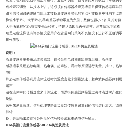
意义，否则整机就不能正常运行。通查和调整，但可转而对转换器作单独的零
点检查和调整。从技术上讲，这必须在传感器检查完毕后且保证传感器励磁回
路和信号回路的绝缘电阻正常转换量传感器整机的零点和转换器单独的零点差
异值小于1%。大于5%的零点差器单独零点为负值，数值也很小；如果其对值
大于满量程的5%就需要先做检查，待确认原因后再作调整。通常情况下菲格
瑞思电磁流异值有许多情况是用户在管道阀门关闭不良情况下进行不正确调零
操作所致。
说明：
流量传感器主要由流体传感器、信号处理电路和输出装置组成。流体传
感器通常采用热敏电阻、热电偶、超声波、涡街等原理进行测量。其中，热敏
电阻
和热电偶传感器利用流体流过时的温度变化来测量流速，超声波传感器则利用
超声
波在流体中的传播速度来计算流速，而涡街传感器则是通过流体流过时产生的
旋涡
频率来测量流速。信号处理电路则负责对传感器采集到的信号进行放大、滤波
和转
换，最后输出装置将处理后的信号转换成标准的电信号输出。
IFM易福门流量传感器SBG334构造及用法