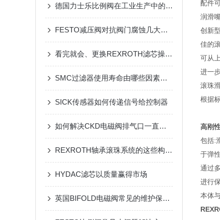
配件
德国力士乐比例阀在工业生产中的应用
润滑
FESTO减压阀对抗阀门腐蚀几大绝招
创新
佳的
看完就会、更换REXROTH滤芯操作自如
可从
进一
SMC过滤器使用寿命由哪些因素决定？日常维护是关键
滚珠
根据
SICK传感器如何传递信号给控制器
如何解决CKD电磁阀排气口一直漏气的问题
高刚
包括:
REXROTH轴承滚珠系统的这些构造具备哪些功能
于弹性
通过多
HYDAC滤芯以质量赢得市场
进行
本体
英国BIFOLD电磁阀常见的维护保养小建议分享
REX