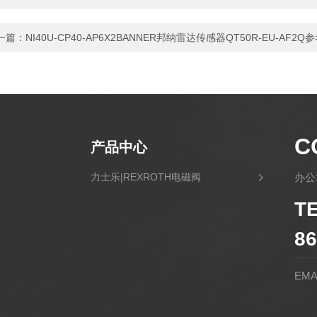
一篇：
NI40U-CP40-AP6X2BANNER邦纳雷达传感器QT50R-EU-AF2Q
C
产品中心
力士乐|REXROTH电磁阀
办公
T
86
EMA