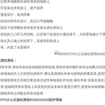
可以简单地螺接在滚柱滑块的端面上
嘴可安装在所有面上，易于保养
型通道设计，低润滑量
滚柱转向和导向设计，使运行平稳顺畅
上面和下面用螺栓将安装件安装在滚柱滑块上
步优化的入口区几何结构，以及每个轨道内大量的滚子，大程度地减少了
滑块从其心轴上轻轻滑下，直接滑到轨道上
标准，内装了全面密封
性滚柱滑块：
滑块本体,滑块本体由多组辅助滑块组成,滑块本体内侧开设有运动槽;活
伸缩滚柱件上方的滑动滚珠件.通过采用滚柱本体与滚珠的双重设置,使滑
组辅助滑块之间相互配合形式设性伸缩滚柱件包括:滚柱本体,安装在滚柱本
保养,使辅助滑块在滑轨上具有更好的运本体长度进行调节,使滑块本体能够
与辅助滑块之间配合和安动效果.
ROTH力士乐滚柱滑块R18535322X防护等级