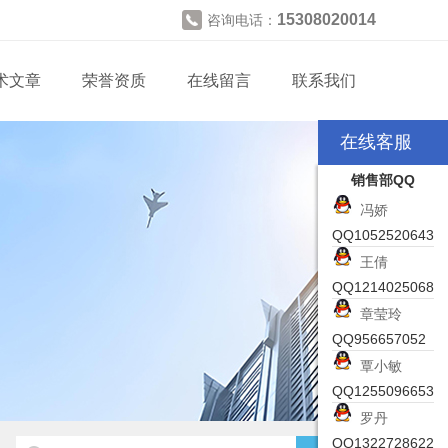
15308020014
咨询电话：
术文章
荣誉资质
在线留言
联系我们
在线客服
销售部QQ
冯娇
QQ1052520643
王倩
QQ1214025068
章莹玲
QQ956657052
覃小敏
QQ1255096653
罗丹
QQ1322728622