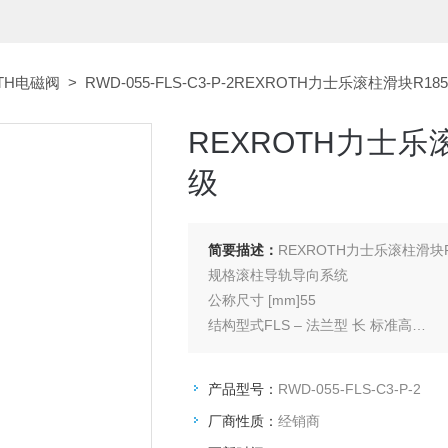
TH电磁阀
> RWD-055-FLS-C3-P-2REXROTH力士乐滚柱滑块R18
REXROTH力士乐滚
级
简要描述：
REXROTH力士乐滚柱滑块R
规格滚柱导轨导向系统
公称尺寸 [mm]55
结构型式FLS – 法兰型 长 标准高
构造型式高精密级滚柱滑块
型材导轨系统材质碳钢
产品型号：
RWD-055-FLS-C3-P-2
预紧等级C3 - 高度预紧
厂商性质：
经销商
精度等级P - 精密级