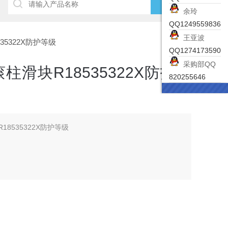
余玲
QQ1249559836
王亚波
535322X防护等级
QQ1274173590
采购部QQ
柱滑块R18535322X防护等
820255646
18535322X防护等级