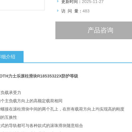
密封件DS – 双唇密封件
更新时间：
2025-11-27
导向滑块宽度 [mm]140.0
访 问 量：
483
导向滑块长度 [mm]209.65
导向滑块高度 [mm]58.0
产品咨询
带导
详细介绍
ROTH力士乐滚柱滑块R18535322X防护等级
：
矩负载承受力
四个主负载方向上的高额定载荷相同
加螺接在滚柱滑块中间的两个孔上，在所有载荷方向上均实现高的刚度
制的互换性
款式的导轨都可与各种款式的滚珠滑块随意组合