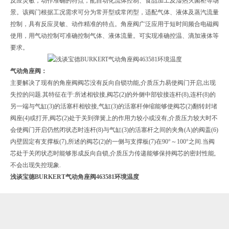
反应灵敏，动作准确的特点，配自动化流体控制、食品加工及湿热灭菌柜等场
景。该阀门根据工况需求可分为常开型或常闭型，适配气体、液体及蒸汽流量
控制，具有反应灵敏、动作精准的特点。角座阀广泛应用于短时间频合电磁阀
使用，用气动控制可准确控制气体、液体流量。可实现准确控温、滴加液体等
要求。
气动角座阀：
主要解决了现有的角座阀阀芯没有反向自锁功能,介质压力易使阀门开启,出现
失控的问题.其特征在于:所述相铰接,阀芯(2)的外侧中部铰接连杆(8),连杆(8)的
另一端与气缸(3)的活塞杆相铰接,气缸(3)的活塞杆伸缩能够使阀芯(2)翻转封堵
阀座(4)或打开,阀芯(2)处于关到弹簧上的作用力较小或没有,介质压力较大时不
会使阀门开启仍然闭状态时连杆(8)与气缸(3)的活塞杆之间的夹角(A)的阀盖(6)
内壁固定有支撑板(7),所述的阀芯(2)的一侧与支撑板(7)在90°～100°之间.当阀
芯处于关闭状态时能够形成反向自锁,介质压力传递能够保持阀芯的密封性能,
不会出现失控现象.
浅谈宝德BURKERT气动角座阀463581环境温度