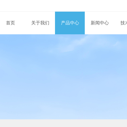
首页
关于我们
产品中心
新闻中心
技