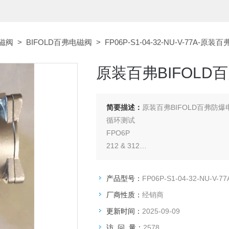
电磁阀
>
BIFOLD百弗电磁阀
> FP06P-S1-04-32-NU-V-77A-
原装百弗BIFOL
简要描述：
原装百弗BIFOLD百弗防
循环测试
FPO6P
212 & 312
NPT&BSP¼"
从0.32 Cy到1.2 Cv
产品型号：
FP06P-S1-04-32-NU-V-77
高达232磅/平方英寸/16巴
厂商性质：
经销商
1.5W-6.5W（Ex d）
尸体搬运
更新时间：
2025-09-09
纳穆尔
访 问 量：
2578