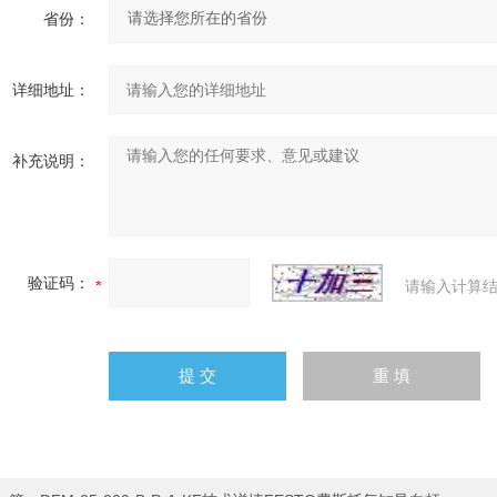
省份：
详细地址：
补充说明：
验证码：
请输入计算结