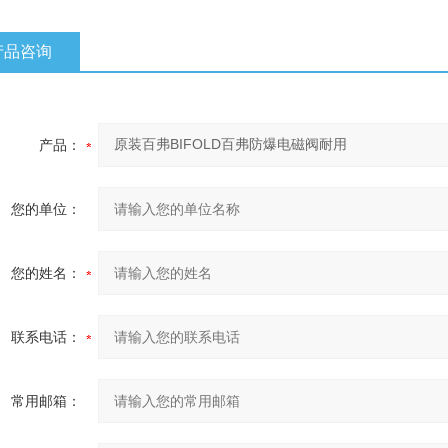
产品咨询
产品：
您的单位：
您的姓名：
联系电话：
常用邮箱：