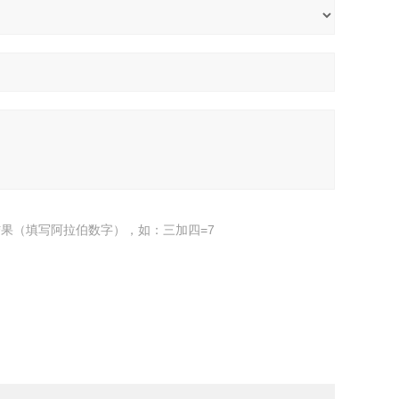
果（填写阿拉伯数字），如：三加四=7