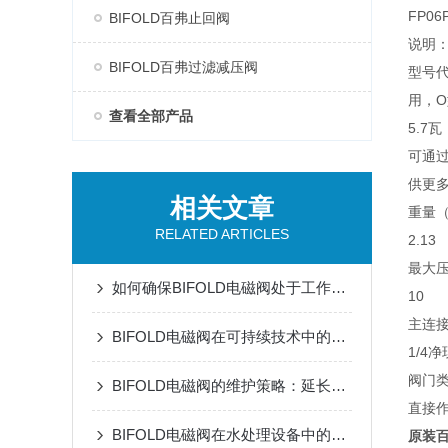
FP06P
BIFOLD百弗止回阀
说明
BIFOLD百弗过滤减压阀
型号代
用，O
查看全部产品
5.7
可通
供更
相关文章
重量（
RELATED ARTICLES
2.13
最大压
如何确保BIFOLD电磁阀处于工作状态？
10
主连
BIFOLD电磁阀在可持续技术中的应用
1/4
阀门
BIFOLD电磁阀的维护策略：延长使用寿命的方法
直接
BIFOLD电磁阀在水处理设备中的应用
原装百