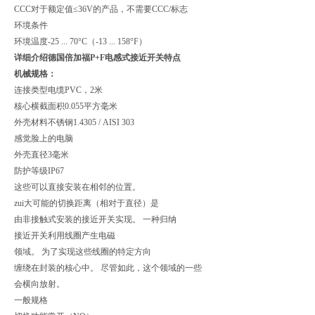
CCC对于额定值≤36V的产品，不需要CCC/标志
环境条件
环境温度-25 ... 70°C（-13 ... 158°F）
详细介绍德国倍加福P+F电感式接近开关特点
机械规格：
连接类型电缆PVC，2米
核心横截面积0.055平方毫米
外壳材料不锈钢1.4305 / AISI 303
感觉脸上的电脑
外壳直径3毫米
防护等级IP67
这些可以直接安装在相邻的位置。
zui大可能的切换距离（相对于直径）是
由非接触式安装的接近开关实现。 一种归纳
接近开关利用线圈产生电磁
领域。 为了实现这些线圈的特定方向
缠绕在封装的核心中。 尽管如此，这个领域的一些
会横向放射。
一般规格